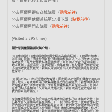
買，目前已經上市販售囉！
>>去原價屋蝦皮商城購買（
點我前往
)
>>去原價屋估價系統第17項下單（
點我前往
）
>>去原價屋門市購買（
點我前往
）
(Visited 5,295 times)
關於原價屋開箱測試與介紹︰
(1) 數據測試：數據測試所取得之樣品為廠商送測、工程師ES版本、
海外同好提供，因此會因首發的韌體調校與正式上市的版本不同而
導致差異，是故數據資料僅提供參考，且每個人所處的空調環境、
地區氣候、溫度濕度、室內電壓、網路寬頻、搭配零件的參數設定
不同而致使差異更大，若與玩家測試有出入時歡迎提供訊息彼此良
性探討。
(2) 開箱介紹：由於透過網路傳遞，因此開箱品會因拍攝者使用的相
機、燈光、以及用戶端的螢幕顯色能力而出現差異，若想明確演示
歡迎至各地分店參考實機，所有技術規格最終以原廠為準，每個人
在意的點不盡相同，文章無法太過冗長，若有疏漏之處歡迎告知，
我們得以隨時補充。
原價屋電腦股份有限公司盡力維護本網站資料的正確與時效性，但
仍難免有文字錯誤或甚至價格一日三變的情況發生，使用者應自行
評估網站所提供之資料和內容是否正確，我們並不保證本網站所提
供之服務完全無誤或不會間斷，因此…本網站保留隨時變更、修改、
增加或刪除內容權利，若您持續使用或閱讀本網站，將視同您已瞭