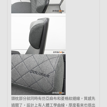
頭枕部分就同時有仿亞麻布和菱格紋縫線，質感先
過關了，設計上有人體工學曲線，厚度看來也很出