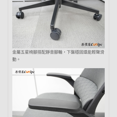
金屬五星椅腳搭配靜音腳輪，下盤穩固還能輕聲滑
動。