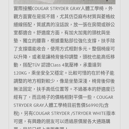
實際接觸COUGAR STRYDER GRAY人體工學椅，外
觀方面實在是挺不錯，尤其仿亞麻布材質與菱格紋
縫線搭配，質感真的沒話說，放一張在房間或辦公
室都適合。舒適度方面，有加大加寬的頭枕與坐
墊、獨立的腰靠，根據重點部位強化支撐，扶手除
了支撐還能收合，使用方式相對多元。整個椅座可
以升降，或者是讓椅背後仰調整，頭枕也能高低移
動，搭配TÜV 認證Class 4氣壓棒，承重達到
120KG，乘坐安全又穩定。比較可惜的在於椅子能
調整的地方相對較少，像是坐墊深淺，椅背後仰後
無法固定，扶手高低位置等。不過基本的舒適度已
經有了，而且椅子的價格相對平價一些，COUGAR
STRYDER GRAY人體工學椅目前售價$6990元(含
稅)，另有COUGAR STRYDER /STRYDER WHITE版本
可選，有興趣的朋友可以透過原價屋各大通路購