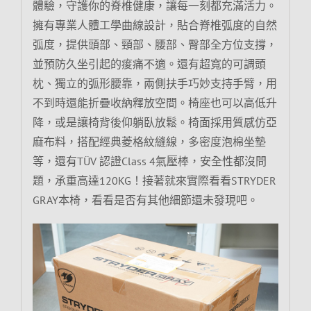
體驗，守護你的脊椎健康，讓每一刻都充滿活力。
擁有專業人體工學曲線設計，貼合脊椎弧度的自然
弧度，提供頭部、頸部、腰部、臀部全方位支撐，
並預防久坐引起的痠痛不適。還有超寬的可調頭
枕、獨立的弧形腰靠，兩側扶手巧妙支持手臂，用
不到時還能折疊收納釋放空間。椅座也可以高低升
降，或是讓椅背後仰躺臥放鬆。椅面採用質感仿亞
麻布料，搭配經典菱格紋縫線，多密度泡棉坐墊
等，還有TÜV 認證Class 4氣壓棒，安全性都沒問
題，承重高達120KG！接著就來實際看看STRYDER
GRAY本椅，看看是否有其他細節還未發現吧。