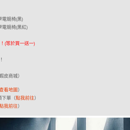
學電競椅(黑)
工學電競椅(黑紅)
90！(等於買一送一)
！
蝦皮商城）
查看地圖
）
 項下單（
點我前往
）
點我前往
）