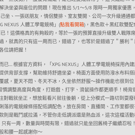
決坐姿與座位的問題！現在推出 5/1～5/8 限時一周獨家優惠
自己坐、一張送朋友，情侶雙排、室友雙開、公司一次升級通通
 NEXUS 人體工學電競椅」(
點我看開箱
)，黑色款＋黑紅款雙配
0 而已！這價格真的有夠殺的，等於一張的預算直接升級雙人戰隊
過，就真的只有這一周而已，錯過了，也等於是錯過了＂勝利＂
各位請把握！
已… 根據官方資料，「XPG NEXUS」人體工學電競椅採用內
提供背部支撐，幫助維持舒適坐姿。椅面方面使用防潑水布料搭
覆感，夏天不悶、冬天不冰，久坐依然舒服～操作機能也很到位
個人習慣調整高度與角度，打遊戲、打字、滑鼠操作都更順手！椅背
，想專注對戰就坐正，想放鬆看片就往後躺，從上分模式一路切到耍廢
俐落的電競線條搭配低調配色，放在房間、直播間、工作室都很
款則是戰鬥感拉滿，不管你走低調派還是熱血派，這次這檔活動
5/8 只有一周，數量與時間有限，錯過就只能坐回舊椅子繼續忍啦
股和腰一起感謝你～