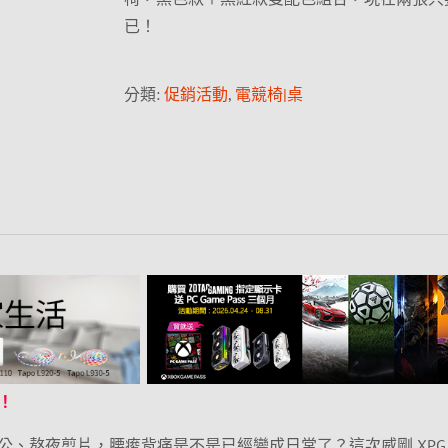
已！
分類:
促銷活動
,
電競椅|桌
！
公、熬夜剪片，腰痠背痛是不是已經變成日常了？這次威剛 XPG