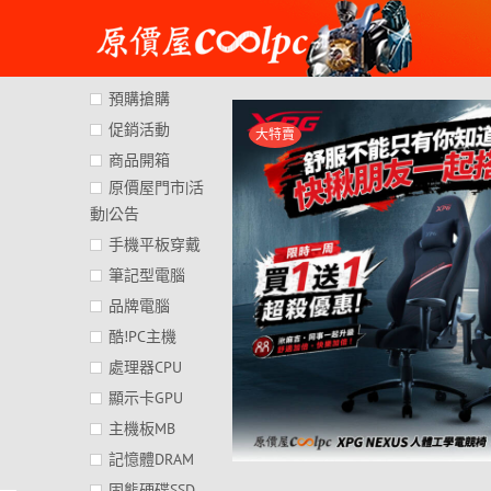
Skip
to
content
預購搶購
促銷活動
大特賣
商品開箱
原價屋門市|活
動|公告
手機平板穿戴
筆記型電腦
品牌電腦
酷!PC主機
處理器CPU
顯示卡GPU
主機板MB
記憶體DRAM
固態硬碟SSD