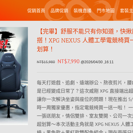
促銷首頁
品牌促銷
裝機直播
門市地圖
套裝
【完畢】舒服不能只有你知道，快揪
搭！XPG NEXUS 人體工學電競椅
划算！
NT$
7,990
NT$
15,980
@2026/04/30 ,16:11
每天打遊戲、追劇、遠端辦公、熬夜剪片，腰
是已經變成日常了？這次威剛 XPG 直接端出
讓你一次解決坐姿與座位的問題！現在推出 5/1
時一周獨家優惠，指定電競椅買一送一啦！ 
一張送朋友，情侶雙排、室友雙開、公司一次
超划算～本次活動主角就是 XPG NEXUS 人
椅，黑色款＋黑紅款雙配色組合，現在兩張只要 $