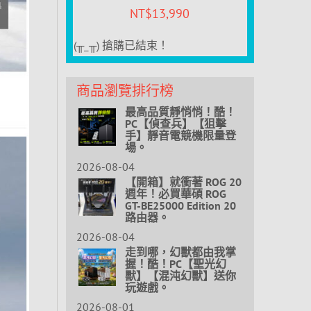
NT$
13,990
(╥_╥) 搶購已結束！
商品瀏覽排行榜
最高品質靜悄悄！酷！
PC【偵查兵】【狙擊
手】靜音電競機限量登
場。
2026-08-04
【開箱】就衝著 ROG 20
週年！必買華碩 ROG
GT-BE25000 Edition 20
路由器。
2026-08-04
走到哪，幻獸都由我掌
握！酷！PC【聖光幻
獸】【混沌幻獸】送你
玩遊戲。
2026-08-01