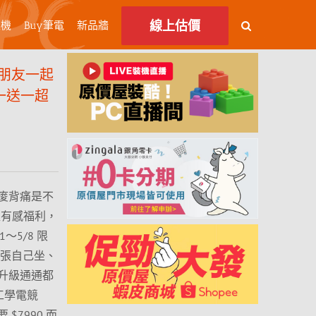
線上估價
主機
Buy筆電
新品牆
朋友一起
買一送一超
痠背痛是不
超有感福利，
～5/8 限
一張自己坐、
升級通通都
體工學電競
7990 而