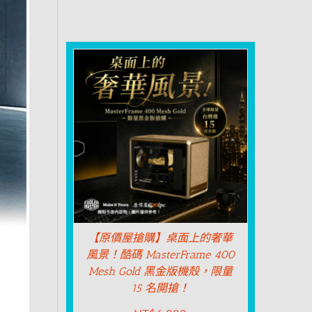
【原價屋搶購】桌面上的奢華
風景！酷碼 MasterFrame 400
Mesh Gold 黑金版機殼，限量
15 名開搶！