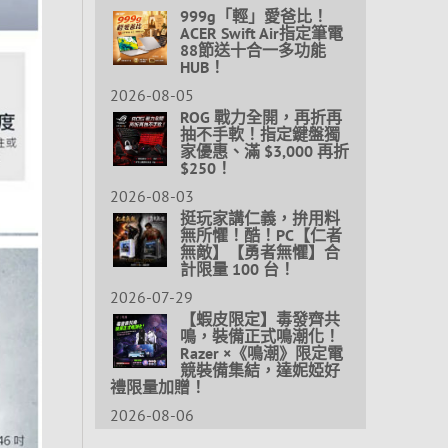
999g「輕」愛爸比！
ACER Swift Air指定筆電
88節送十合一多功能
HUB！
2026-08-05
ROG 戰力全開，再折再
抽不手軟！指定鍵盤獨
家優惠、滿 $3,000 再折
$250！
2026-08-03
挺玩家講仁義，拚用料
無所懼！酷！PC【仁者
無敵】【勇者無懼】合
計限量 100 台！
2026-07-29
【蝦皮限定】毒發齊共
鳴，裝備正式鳴潮化！
Razer ×《鳴潮》限定電
競裝備集結，達妮婭好
禮限量加贈！
2026-08-06