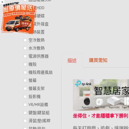
×
硬碟HDD
外接硬碟
硬碟外接盒
散熱裝置
空冷散熱
水冷散熱
電源供應器
購買需知
描述
機殼
機殼周邊風扇
螢幕
螢幕支架
投影機
VR/MR設備
鍵盤|鍵鼠組
坐得住，才能穩穩拿下勝利
滑鼠|墊|搖桿
每天打遊戲、追劇、遠端辦
鼠墊|背包