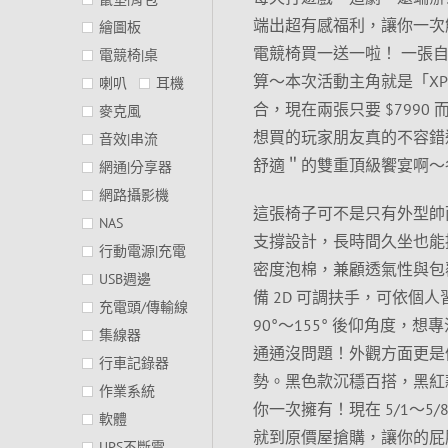
端出超有感福利，讓你一次解
繪圖板
電競椅買一送一啦！ 一張
電競椅|桌
算～本次活動主角就是「XPG
喇叭
耳機
合，現在兩張只要 $799
麥克風
想買的玩家朋友真的不容錯
音效|串流
舒適＂的雙重頂級饗宴啊～
網通|分享器
網路攝影機
這張椅子可不是只有外型帥而
NAS
支撐設計，長時間久坐也能
行動電源|充電
密度泡棉，兼顧透氣性與包
USB週邊
備 2D 可調扶手，可依
充電頭/傳輸線
90°～155° 後仰角度
集線器
通通沒問題！外觀方面更是
行車記錄器
勢。黑色款沉穩百搭，黑紅
作業系統
你一次擁有！現在 5/1～
軟體
就到原價屋搶購，讓你的屁
UPS不斷電