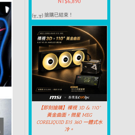
NT$
6,890
(╥_╥) 搶購已結束！
【即刻搶購】裸視 3D & 110°
黃金曲面，微星 MEG
CORELIQUID E15 360 一體式水
冷。