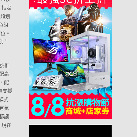
，指定
都超划
色組
席位。
與＂
建腰椎
配高
，配
還支援
模式
有氣
都讓
！現在