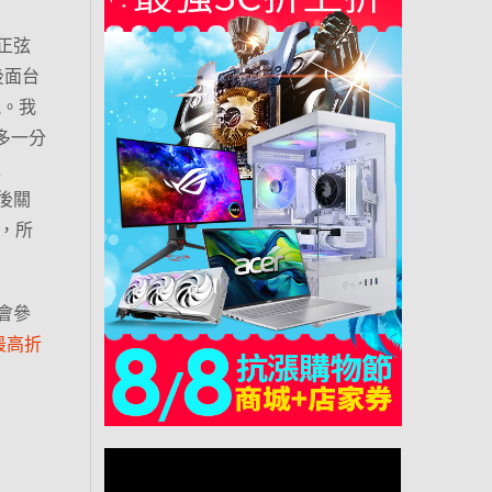
擬正弦
面後面台
能。我
多一分
上
檔後關
，所
機會參
最高折