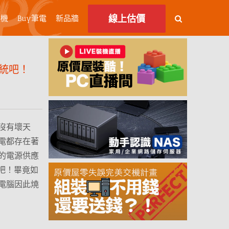
線上估價
主機
Buy筆電
新品牆
電系統吧！
沒有壞天
電都存在著
的電源供應
統吧！畢竟如
電腦因此燒