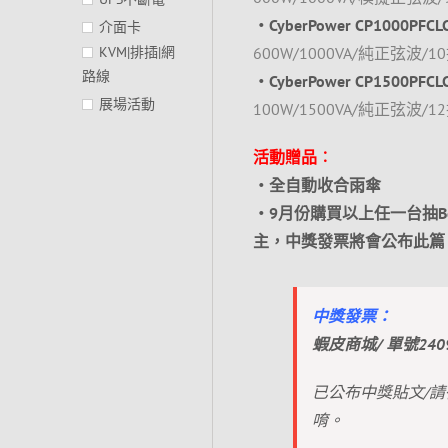
‧CyberPower CP1000PF
介面卡
KVM|排插|網
600W/1000VA/純正弦波/10
路線
‧CyberPower CP1500PF
展場活動
100W/1500VA/純正弦波/12
活動贈品︰
‧全自動收合雨傘
‧9月份購買以上任一台抽Ben
主，中獎發票將會公布此篇
中獎發票：
蝦皮商城/ 單號2409
已公布中獎貼文/
唷。