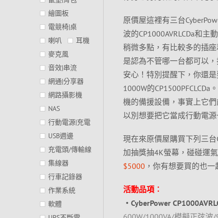
繪圖板
原價屋這裡有三台CyberP
電競椅|桌
波的CP1000AVRLCDa和主
喇叭
耳機
稍微多點，有比較多的插座和U
麥克風
是認為不管哪一台都可以，把
音效|串流
安心！特別提醒下，你還是
網通|分享器
1000W的CP1500PF
網路攝影機
機的備援設備，事實上它們
NAS
以別想要把它當成行動電源
行動電源|充電
USB週邊
現在來原價屋購買下列三台Cy
充電頭/傳輸線
加抽獎抽4K螢幕，碰碰運氣
集線器
$5000
，你有想要買的也一
行車記錄器
活動品項︰
作業系統
‧CyberPower CP1000AV
軟體
600W/1000VA/模擬正弦波/
UPS不斷電