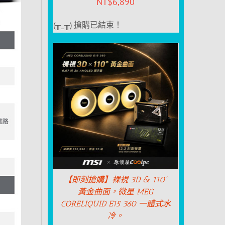
NT$
6,890
(╥_╥) 搶購已結束！
【即刻搶購】裸視 3D & 110°
黃金曲面，微星 MEG
CORELIQUID E15 360 一體式水
冷。