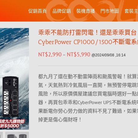
促銷首頁
品牌促銷
裝機直播
門市地圖
套裝
乖乖不能防打雷閃電！還是乖乖買台
CyberPower CP1000/1500不斷
NT$
2,990
NT$
5,990
–
@2024/09/08 ,16:14
都九月了還在動不動雷陣雨和颱風警報！就算
氣，天氣熱到冷氣風扇一直開，無預警停電跳
風險，所以原價價屋建議您買電腦時選好一點
器，再買包乖乖和CyberPower UPS不斷電系
果斷電你勞心勞力做的資料不見了難過，如果
掉更是傷心傷財呀！