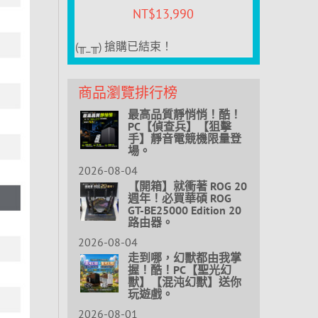
NT$
13,990
(╥_╥) 搶購已結束！
商品瀏覽排行榜
最高品質靜悄悄！酷！
PC【偵查兵】【狙擊
手】靜音電競機限量登
場。
2026-08-04
【開箱】就衝著 ROG 20
週年！必買華碩 ROG
GT-BE25000 Edition 20
路由器。
2026-08-04
走到哪，幻獸都由我掌
握！酷！PC【聖光幻
獸】【混沌幻獸】送你
玩遊戲。
2026-08-01