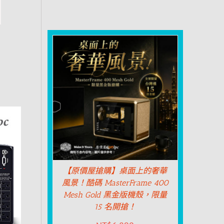
【原價屋搶購】桌面上的奢華
風景！酷碼 MasterFrame 400
Mesh Gold 黑金版機殼，限量
15 名開搶！