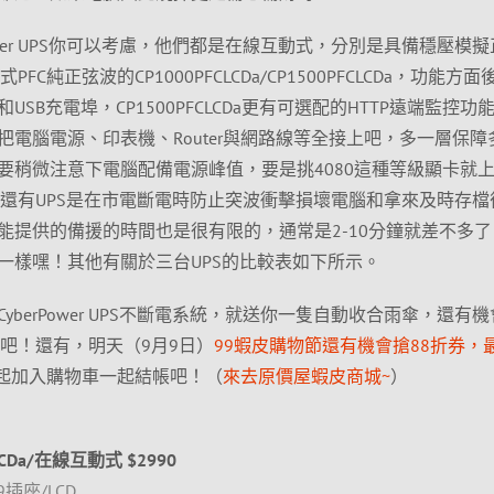
ower UPS你可以考慮，他們都是在線互動式，分別是具備穩壓模
動式PFC純正弦波的CP1000PFCLCDa/CP1500PFCLCDa，功能方
SB充電埠，CP1500PFCLCDa更有可選配的HTTP遠端監控功
電腦電源、印表機、Router與網路線等全接上吧，多一層保障
要稍微注意下電腦配備電源峰值，要是挑4080這種等級顯卡就
CLCDa。還有UPS是在市電斷電時防止突波衝擊損壞電腦和拿來及時存
能提供的備援的時間也是很有限的，通常是2-10分鐘就差不多了
一樣嘿！其他有關於三台UPS的比較表如下所示。
berPower UPS不斷電系統，就送你一隻自動收合雨傘，還有
吧！還有，明天（9月9日）
99蝦皮購物節還有機會搶88折券，
起加入購物車一起結帳吧！（
來去原價屋蝦皮商城~
）
RLCDa/在線互動式 $2990
9插座/LCD