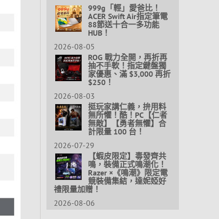
999g「輕」愛爸比！
ACER Swift Air指定筆電
88節送十合一多功能
HUB！
2026-08-05
ROG 戰力全開，再折再
抽不手軟！指定鍵盤獨
家優惠、滿 $3,000 再折
$250！
2026-08-03
挺玩家講仁義，拚用料
無所懼！酷！PC【仁者
無敵】【勇者無懼】合
計限量 100 台！
2026-07-29
【蝦皮限定】毒發齊共
鳴，裝備正式鳴潮化！
Razer ×《鳴潮》限定電
競裝備集結，達妮婭好
禮限量加贈！
2026-08-06