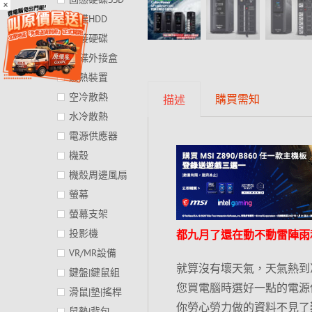
×
硬碟HDD
外接硬碟
硬碟外接盒
散熱裝置
空冷散熱
購買需知
描述
水冷散熱
電源供應器
機殼
機殼周邊風扇
螢幕
螢幕支架
投影機
都九月了還在動不動雷陣雨
VR/MR設備
就算沒有壞天氣，天氣熱到
鍵盤|鍵鼠組
您買電腦時選好一點的電源供應
滑鼠|墊|搖桿
你勞心勞力做的資料不見了
鼠墊|背包