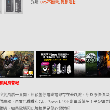
分類:
UPS不斷電
,
促銷活動
和颱風警報！
冷氣風扇一直開，無預警停電跳電都存在著風險，所以原價價屋
器，再買包乖乖和CyberPower UPS不斷電系統吧！畢竟如
難過，如果電腦因此燒掉更是傷心傷財呀！