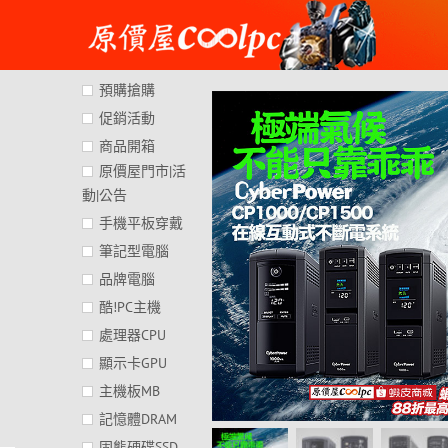
Skip
to
content
預購搶購
促銷活動
商品開箱
原價屋門市|活
動|公告
手機平板穿戴
筆記型電腦
品牌電腦
酷!PC主機
處理器CPU
顯示卡GPU
主機板MB
記憶體DRAM
固態硬碟SSD