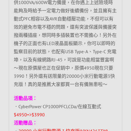
供1000VA/600W電力備援，在你遇上上述險境時
能夠及時給予一定電力做好後續備份，並且擁有主
動式PFC相容以及AVR自動穩壓功能，不但可以有
效的避免市電不穩的問題，還有突波保護與備援突
撥兩種插座，想同時多插裝置也不需擔心！另外在
機子的正面也有LED液晶面板顯示，你可以即時的
監察目前的狀態，也配有USB Type-A、Type-C 充電
埠，以及有線網路RJ-45，可說是功能相當豐富啊
～現在原價屋也正在促銷中，原價4950現在只要
3990！另外還有送限量的20000小米行動電源3快
充版！真的是推薦大家都買一台有備無患啦～
活動品項：
．CyberPower CP1000PFCLCDa/在線互動式
$4950=>$3990
活動贈品：
．
20000 小米行動電源 3 快充版(VXN4263TW)