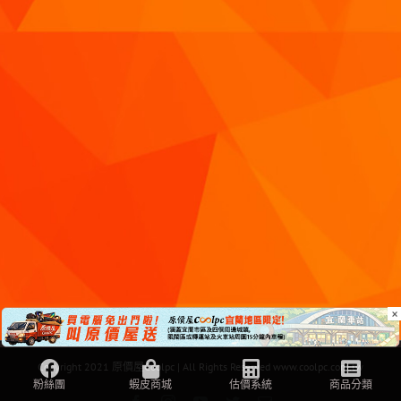
×
Copyright 2021 原價屋Coolpc | All Rights Reserved
www.coolpc.com.tw
Facebook
Instagram
YouTube
Twitter
Email: