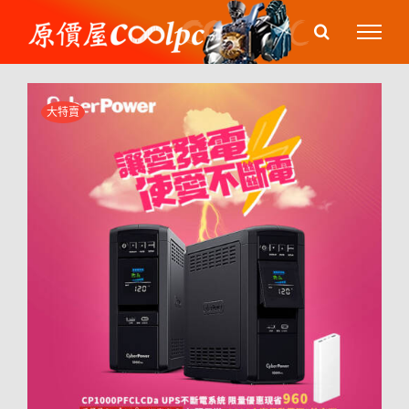
Skip
to
content
大特賣