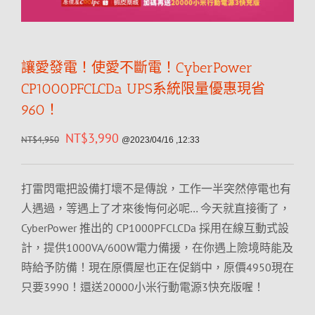
讓愛發電！使愛不斷電！CyberPower
CP1000PFCLCDa UPS系統限量優惠現省
960！
NT$
3,990
NT$
4,950
@2023/04/16 ,12:33
打雷閃電把設備打壞不是傳說，工作一半突然停電也有
人遇過，等遇上了才來後悔何必呢… 今天就直接衝了，
CyberPower 推出的 CP1000PFCLCDa 採用在線互動式設
計，提供1000VA/600W電力備援，在你遇上險境時能及
時給予防備！現在原價屋也正在促銷中，原價4950現在
只要3990！還送20000小米行動電源3快充版喔！