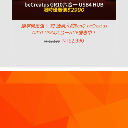
讓掌機更強！”蛇”通廣大的BenQ beCreatus
GR10 USB4六合一HUB優惠中！
NT$
2,990
NT$
3,690