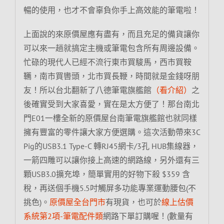
暢的使用，也才不會辜負你手上高效能的筆電啦！
上面說的來原價屋應有盡有，而且充足的備貨讓你
可以來一趟就搞定主機或筆電包含所有周邊設備。
忙碌的現代人已經不流行東市買駿馬，西市買鞍
韉，南市買轡頭，北市買長鞭，時間就是金錢呀朋
友！所以台北翻新了八德筆電旗艦館
（看介紹）
之
後確實受到大家喜愛，實在是太方便了！那台南北
門E01一樓全新的原價屋台南筆電旗艦館也就同樣
擁有豐富的零件讓大家方便選購。這次活動帶來3C
Pig的USB3.1 Type-C 轉RJ45網卡/3孔 HUB集線器，
一箭四雕可以讓你接上高速的網路線，另外還有三
顆USB3.0擴充埠，簡單實用的好物下殺 $359 含
稅，再送個手機5.5吋觸屏多功能專業運動腰包(不
挑色)。
原價屋全台門市
有現貨，也可於
線上估價
系統第2項-筆電配件類
網路下單訂購喔！(數量有