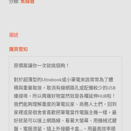
分類:
集線器
描述
購買需知
原價屋讓你一次就挑個夠！
對於超薄型的Ultrabook或小筆電來說常常為了體
積與重量取捨，取消有線網路孔或配備較少的USB
連接埠，所以周邊好物當然就是各種延伸HUB啦！
我們能夠理解重度的筆電玩家、商務人士們，回到
家裡或是宿舍會喜歡把筆電當作電腦主機一樣，最
好就是可以接上網路線、看著大螢幕、用機械式鍵
盤、電競滑鼠、插上外接顯卡盒…，用最高效率順