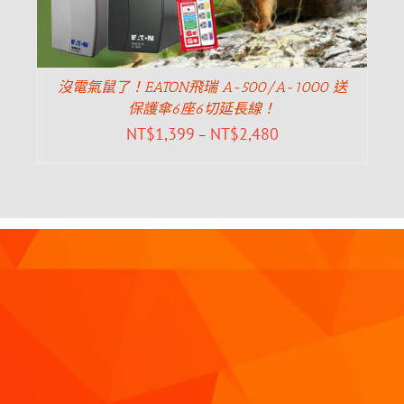
沒電氣鼠了！EATON飛瑞 A-500/A-1000 送
保護傘6座6切延長線！
NT$
1,399
NT$
2,480
–