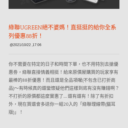
綠聯UGREEN絕不婆媽！直挺挺的給你全系
列優惠88折！
@2021/10/22 ,17:06
你不需要在特定的日子和時間下單，也不用特別去搶優
惠劵，綠聯直接情義相挺！給來原價屋購買的玩家享有
最棒的88折優惠！而且還是全品項喔(不包含已打折商
品)～有時候真的還蠻懷疑他們這樣到底有沒有賺錢啊？
不打折的原價都這麼實惠了… 還有還有！除了有折扣
外，現在買還會多送你一組20入的「綠聯理線帶(貓耳
版)」！