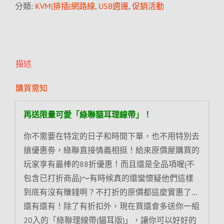
分類:
KVM|排插|網路線
,
USB週邊
,
促銷活動
描述
購買需知
再送限量可愛「綠聯貓耳理線帶」！
你不需要在特定的日子和時間下單，也不用特別去
搶優惠劵，綠聯直接情義相挺！給來原價屋購買的
玩家享有最棒的88折優惠！而且還是全品項喔(不
包含已打折商品)～有時候真的還蠻懷疑他們這樣
到底有沒有賺錢啊？不打折的原價都這麼實惠了…
還有還有！除了有折扣外，現在買還會多送你一組
20入的「綠聯理線帶(貓耳版)」，讓你可以好好的