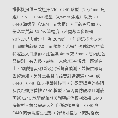
攝影機提供三款選擇 VIGI C240 球型（2.8/4mm 焦
距）、VIGI C340 槍型（4/6mm 焦距）以及 VIGI
C440 海螺型（2.8/4mm 焦距）。三款皆具備 2K
全彩畫質與 30 fps 流暢度（若開啟圖像旋轉
90°/270° 功能，則為 20 fps）。焦距選擇需要大
範圍廣角就選 2.8 mm 規格；若需加強遠端監控或
特定出入口細節，建議選 4mm 或 6mm。皆內建智
慧偵測，有入侵、越線、人像/車輛辨識、區域進
出、物體遺留/移除及異常聲音偵測，並提供即時
告警通知。另外需要雙向語音對講請選 C340 或
C440；C240 僅支援單純錄音。外觀選擇戶外嚇阻
及長距監控首推 C340 槍型，室內需防破壞且隱蔽
可選 C240 球型或兼顧美觀與純淨夜視效果 C440
海螺型。鏡頭需較大的手動調整角度，C340 與
C440 的表現會更理想，詳細可看底下的規格表