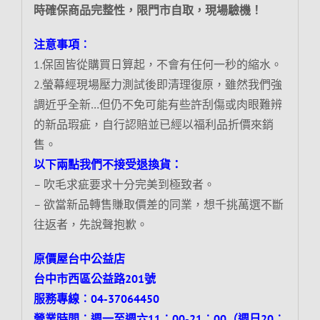
時確保商品完整性，限門市自取，現場驗機！
注意事項︰
1.保固皆從購買日算起，不會有任何一秒的縮水。
2.螢幕經現場壓力測試後即清理復原，雖然我們強
調近乎全新…但仍不免可能有些許刮傷或肉眼難辨
的新品瑕疵，自行認賠並已經以福利品折價來銷
售。
以下兩點我們不接受退換貨：
– 吹毛求疵要求十分完美到極致者。
– 欲當新品轉售賺取價差的同業，想千挑萬選不斷
往返者，先說聲抱歉。
原價屋台中公益店
台中市西區公益路201號
服務專線︰04-37064450
營業時間︰週一至週六11︰00-21︰00（週日20︰