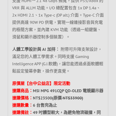
支援 HDMI™ 2.1 48 Gbps 頻寬，提供 PS5/Xbox 的
VRR 與 ALLM 功能。I/O 總配置包含 1x DP 1.4a、
2x HDMI 2.1、1x Type-c (DP alt.) 介面。Type-C 介面
提供高達 90W PD 供電，實現一線連接影音與充電
的極簡方案，並內建 KVM 功能（透過一組鍵盤、
滑鼠和顯示器控制多個裝置）。
人體工學設計與 AI 加持：
附帶可升降支架設計，
滿足您的人體工學需求。同時支援 Gaming
Intelligence APP (G.I.軟體)，讓您能透過桌面軟體輕
鬆設定螢幕參數，操作更直覺。
原價屋【台中公益店】限定活動
搶購商品：
MSI MPG 491CQP QD-OLED 電競顯示器
搶購價格：
NT$23500
(原價 NT$33900)
搶購數量：
6 台售完為止
搶購備註：
49 吋體型較大，為避免物流碰撞，同