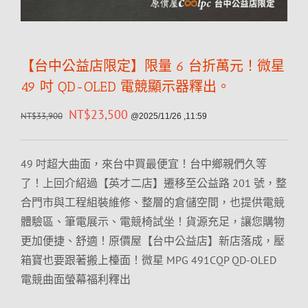
【台中公益店限定】限量 6 台折萬元！微星
49 吋 QD-OLED 電競顯示器釋出。
NT$
23,500
NT$
33,900
@2025/11/26 ,11:59
49 吋超大曲面，來台中買最便宜！台中鄉親們久等
了！上回介紹過【英才二店】遷移至公益路 201 號，整
合門市與工程組裝維修、整層的倉儲空間，也提供電競
體驗區、筆電展示、電競椅試坐！貨源充足，讓您購物
更加便捷、舒適！原價屋【台中公益店】新店落成，壓
箱寶也要跟著搬上檯面！微星 MPG 491CQP QD-OLED
電競曲面螢幕福利釋出