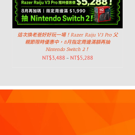
這次換老爸好好玩一場！Razer Raiju V3 Pro 父
親節限時優惠中，8月指定周邊滿額再抽
Nintendo Switch 2！
NT$
3,488
NT$
5,288
–