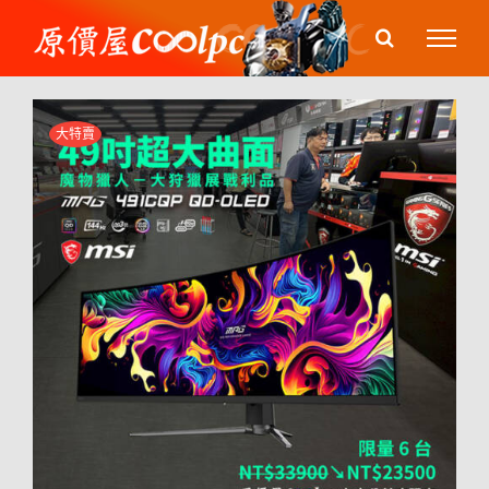
Skip
to
content
大特賣