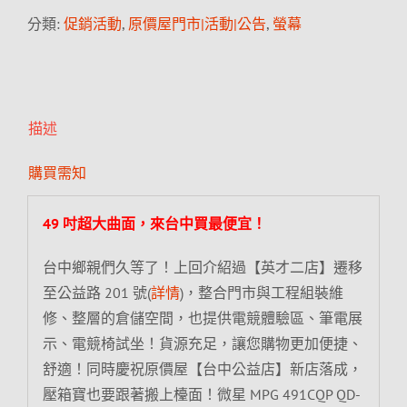
分類:
促銷活動
,
原價屋門市|活動|公告
,
螢幕
描述
購買需知
49 吋超大曲面，來台中買最便宜！
台中鄉親們久等了！上回介紹過【英才二店】遷移
至公益路 201 號(
詳情
)，整合門市與工程組裝維
修、整層的倉儲空間，也提供電競體驗區、筆電展
示、電競椅試坐！貨源充足，讓您購物更加便捷、
舒適！同時慶祝原價屋【台中公益店】新店落成，
壓箱寶也要跟著搬上檯面！微星 MPG 491CQP QD-