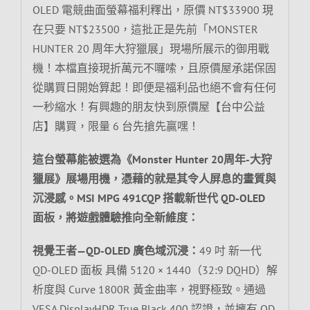
OLED 電競曲面螢幕福利釋出，原價 NT$33900 現
在只要 NT$23500，這批正是先前「MONSTER
HUNTER 20 周年大狩獵展」現場所展示的御用戰
機！本檔直接現折萬元不囉嗦，且原價屋承諾保固
從購買日開始算起！即便是福利品也絕不會有任何
一秒縮水！有興趣的朋友快到原價屋【台中公益
店】購買，限量 6 台先搶先贏嘿！
這台螢幕能被選為《Monster Hunter 20周年-大狩
獵展》展場用機，憑藉的就是其令人屏息的畫質與
沉浸感。MSI MPG 491CQP 搭載新世代 QD-OLED
面板，將遊戲體驗推向全新維度：
視覺王者—QD-OLED 廣色域沉浸：
49 吋 新一代
QD-OLED 面板 具備 5120 × 1440（32:9 DQHD）解
析度與 Curve 1800R 黃金曲率，視野極致。通過
VESA DisplayHDR True Black 400 認證，並擁有 QD