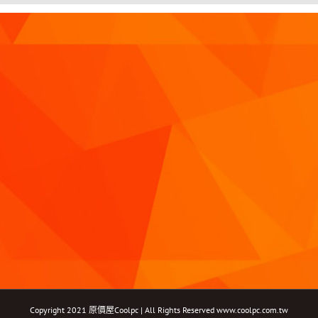
Copyright 2021 原價屋Coolpc | All Rights Reserved
www.coolpc.com.tw