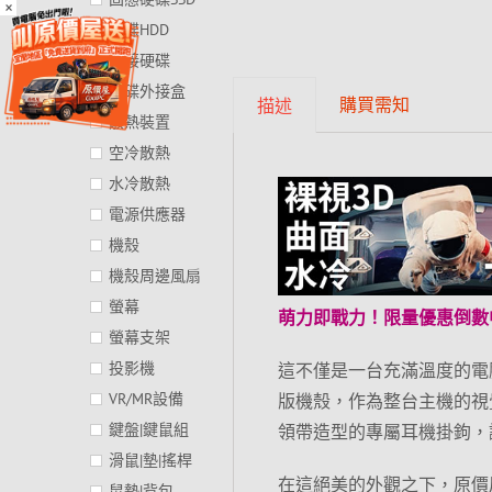
×
硬碟HDD
外接硬碟
硬碟外接盒
購買需知
描述
散熱裝置
空冷散熱
水冷散熱
電源供應器
機殼
機殼周邊風扇
螢幕
萌力即戰力！限量優惠倒數
螢幕支架
投影機
這不僅是一台充滿溫度的電腦
VR/MR設備
版機殼，作為整台主機的視覺
鍵盤|鍵鼠組
領帶造型的專屬耳機掛鉤，
滑鼠|墊|搖桿
在這絕美的外觀之下，原價屋
鼠墊|背包