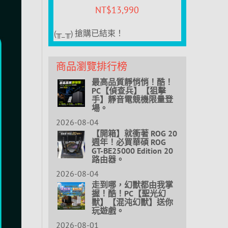
NT$
13,990
(╥_╥) 搶購已結束！
商品瀏覽排行榜
最高品質靜悄悄！酷！
PC【偵查兵】【狙擊
手】靜音電競機限量登
場。
2026-08-04
【開箱】就衝著 ROG 20
週年！必買華碩 ROG
GT-BE25000 Edition 20
路由器。
2026-08-04
走到哪，幻獸都由我掌
握！酷！PC【聖光幻
獸】【混沌幻獸】送你
玩遊戲。
2026-08-01