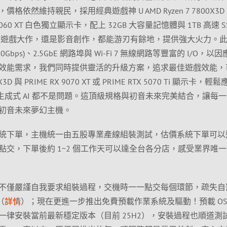
依然維持親民，採用經典遊戲神 U AMD Ryzen 7 7800X3
9060 XT 白色獨立顯示卡，配上 32GB 大容量記憶體與 1TB 高速 S
 3A 遊戲大作，還是影音創作，都能游刃有餘地，提供強大火力。
e-C(20Gbps)、2.5GbE 網路埠與 Wi-Fi 7 無線網路等豐富的 I/O，以
效能需求，我們同時提供靈活的升級方案，追求最佳遊戲效能，
 與 PRIME RX 9070 XT 或 PRIME RTX 5070 Ti 顯示卡，輕
是跑生成式 AI 都不是問題。這頂級規格與初音未來完美結合，讓每
初音未來夢幻主機。
統下單，主機統一由五股專業產線組裝測試，估價系統下單可以
交，下單後約 1~2 個工作天可以達全台各分店，感受業界唯
不僅嚴謹自我要求組裝過程，交機時一一點交每個環節，疏失自
（
詳情
）；現在更進一步推出免費預載作業系統及驅動！預載 OS
一律安裝當前最新穩定版本（目前 25H2），安裝過程也順道測