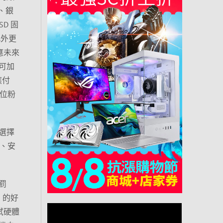
D、銀
SD 固
此外更
因應未來
可加
鬆應付
一位粉
選擇
一、安
罰
 的好
試硬體