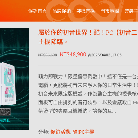
促銷首頁
品牌促銷
裝機直播
門市地圖
套裝
屬於你的初音世界！酷！PC【初音
主機降臨。
NT$
48,900
NT$
56,698
@2026/04/02 ,17:05
萌力即戰力！限量優惠倒數中！這不僅是一台
電腦，更能將初音未來融入你的日常生活中！以
初音未來限定版機殼，作為整台主機的視覺核
面板可自由排列的音符裝飾，以及靈感取自 Mik
帶造型的專屬耳機掛鉤，讓你的耳…
分類:
促銷活動
,
酷!PC主機