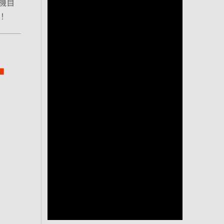
機自
！
⬅