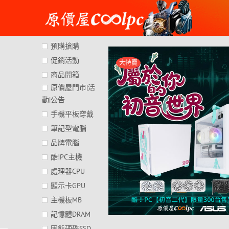
Skip
to
content
預購搶購
促銷活動
大特賣
商品開箱
原價屋門市|活
動|公告
手機平板穿戴
筆記型電腦
品牌電腦
酷!PC主機
處理器CPU
顯示卡GPU
主機板MB
記憶體DRAM
固態硬碟SSD