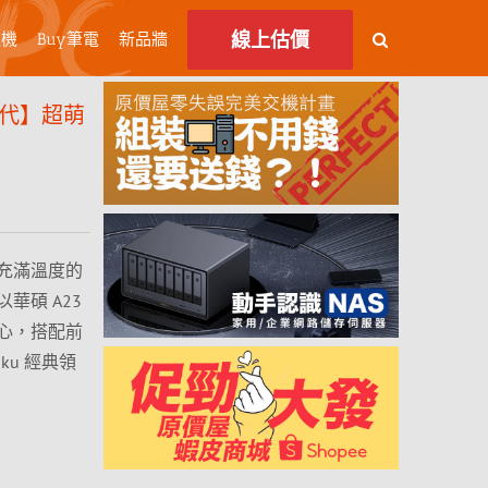
線上估價
主機
Buy筆電
新品牆
二代】超萌
充滿溫度的
華碩 A23
心，搭配前
u 經典領