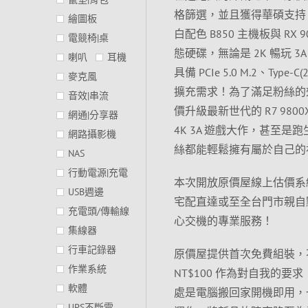
格篩選，並且獲得華碩支持，價格
繪圖板
白配色 B850 主機板與 RX 
電競椅|桌
態硬碟，無論是 2K 暢玩
喇叭
耳機
具備 PCIe 5.0 M.2、Typ
麥克風
擴充需求！為了滿足粉絲的
音效|串流
價升級最新世代的 R7 9800X3D
網通|分享器
4K 3A 遊戲大作，甚至
網路攝影機
絲都能輕鬆擁有屬於自己的
NAS
行動電源|充電
本次開放原價屋線上估價系
USB週邊
宅配直達或至全台門市親自點
充電頭/傳輸線
心交機的專業服務！
集線器
行車記錄器
原價屋提供首次免費組裝，
作業系統
NT$100 作為對自我的要求
軟體
處是電腦搬回家開機即用，
UPS不斷電