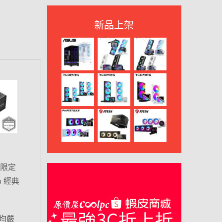
新品上架
來限定
 經典
均嚴