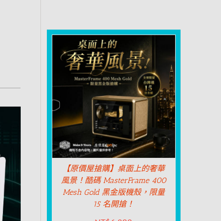
【原價屋搶購】桌面上的奢華
風景！酷碼 MasterFrame 400
Mesh Gold 黑金版機殼，限量
15 名開搶！