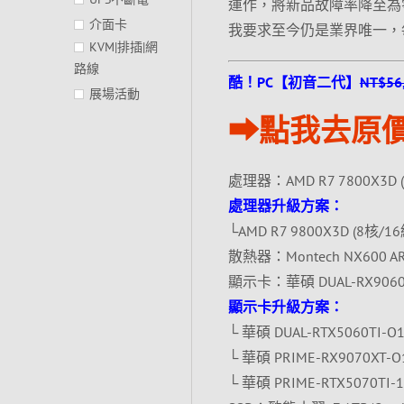
運作，將新品故障率降至為
介面卡
我要求至今仍是業界唯一，
KVM|排插|網
路線
酷！PC【初音二代】
NT$56
展場活動
⮕點我去原價
處理器：AMD R7 7800X3D 
處理器升級方案：
└AMD R7 9800X3D (8核/16緒
散熱器：Montech NX600 
顯示卡：華碩 DUAL-RX9060X
顯示卡升級方案：
└ 華碩 DUAL-RTX5060TI-O1
└ 華碩 PRIME-RX9070XT-O1
└ 華碩 PRIME-RTX5070TI-1