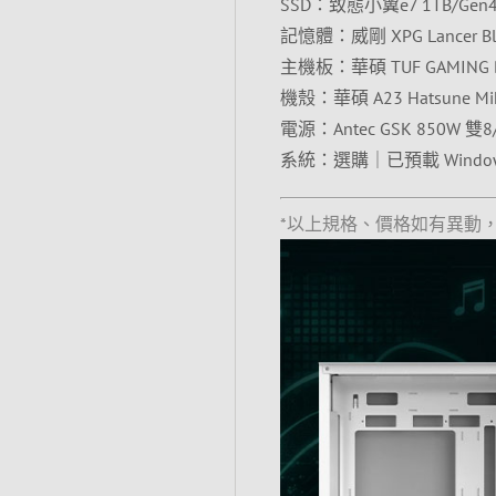
SSD：致態小翼e7 1TB/Gen
記憶體：威剛 XPG Lancer Bla
主機板：華碩 TUF GAMING B8
機殼：華碩 A23 Hatsune M
電源：Antec GSK 850W 雙8
系統：選購｜已預載 Wind
*以上規格、價格如有異動