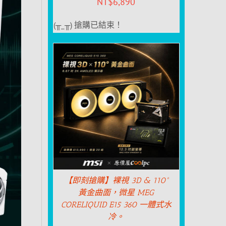
NT$
6,890
(╥_╥) 搶購已結束！
【即刻搶購】裸視 3D & 110°
黃金曲面，微星 MEG
CORELIQUID E15 360 一體式水
冷。