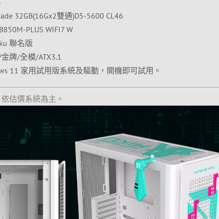
4
de 32GB(16Gx2雙通)D5-5600 CL46
50M-PLUS WIFI7 W
iku 聯名版
/金牌/全模/ATX3.1
ows 11 家用試用版系統及驅動，開機即可試用。
，依估價系統為主。