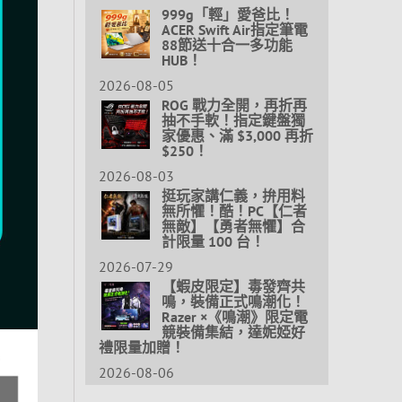
999g「輕」愛爸比！
ACER Swift Air指定筆電
88節送十合一多功能
HUB！
2026-08-05
ROG 戰力全開，再折再
抽不手軟！指定鍵盤獨
家優惠、滿 $3,000 再折
$250！
2026-08-03
挺玩家講仁義，拚用料
無所懼！酷！PC【仁者
無敵】【勇者無懼】合
計限量 100 台！
2026-07-29
【蝦皮限定】毒發齊共
鳴，裝備正式鳴潮化！
Razer ×《鳴潮》限定電
競裝備集結，達妮婭好
禮限量加贈！
2026-08-06