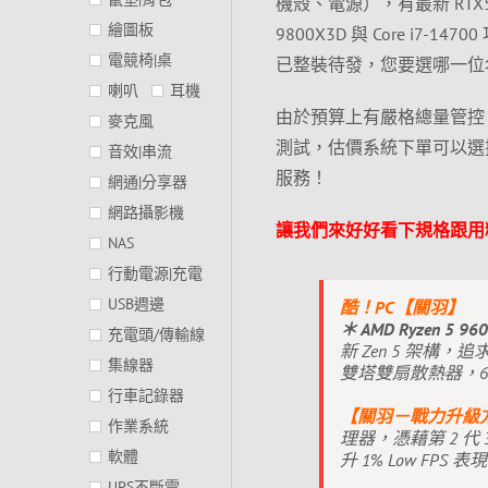
機殼、電源），有最新 RTX506
繪圖板
9800X3D 與 Core 
電競椅|桌
已整裝待發，您要選哪一位
喇叭
耳機
由於預算上有嚴格總量管控
麥克風
測試，估價系統下單可以選
音效|串流
服務！
網通|分享器
網路攝影機
讓我們來好好看下規格跟用
NAS
行動電源|充電
USB週邊
酷！PC【關羽】
＊ AMD Ryzen 5 9
充電頭/傳輸線
新 Zen 5 架構
集線器
雙塔雙扇散熱器，6
行車記錄器
【關羽－戰力升級
作業系統
理器，憑藉第 2 代 
軟體
升 1% Low FPS 表
UPS不斷電