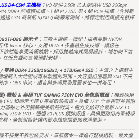
PLUS D4-CSM 主機板：
I/O 提供 2.5Gb 乙太網路與 USB 20Gbps
DIMM DDR4 記憶體插槽、3 組 M.2 SSD 與 4 組 PCIe 插槽（含最新
），並通過 CSM 商業級 8,000 小時嚴苛測試，將穩定耐用與擴充發揮
5060TI-O8G 顯示卡：
三款主機統一標配！採用最新 NVIDIA
與第五代 Tensor 核心，支援 DLSS 4 多畫格生成技術，讓您在
極致畫質下依然能享受流暢幀數。採用雙軸向式風扇設計，增加向下氣
技術，在低負載時實現絕對安靜。
/ 雙通 DDR4 32GB(16GBx2) + 1TB/Gen4 SSD：
主流之上遊戲主
短載入大地圖或專業軟體的時間。大容量記憶體與 SSD 不只
作、OBS 串流、語音與多網頁瀏覽需求也一併滿足！
(黑) 機殼 & 華碩 TUF GAMING 750W EVO 全模組電源：
機殼採用
CPU 和顯示卡建立專屬散熱風道。具備 270° 全景視野並預附
扇，魅力滿點之外更構築完美散熱對流。電力交給符合最新 ATX 3.1
ming 750W EVO，通過 80 PLUS 銅牌認證，具備更耐用的軍規級
塗層，全模組設計讓內部走線空間更加乾淨整潔。
主機不接受不拆包裝要求，奉原廠令一律進行整機組裝，最大優