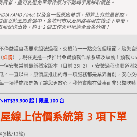
消費者，盡可能避免單零件原封不動轉手再賺取價差。
IDIA / AMD / Intel 以及各一級原廠帶領，預算上有總量管控，
並備妥於五股倉儲中，各地門市以及網路客服在接受下單後，
股配送出貨，約 1~2 個工作天可抵達全台各分店！
不僅嚴謹自我要求組裝過程，交機時一一點交每個環節，疏失自
（
詳情
）；現在更進一步推出免費預載作業系統及驅動！預載 OS
一律安裝當前最新穩定版本（目前 25H2），安裝過程也順道測
低。一直以來，原價屋推出的每一項服務都是業界首創，安心交
每一項措施都是為了讓您更放心，我們實際在做事而非只靠吹噓
↘NT$39,900 起｜限量 100 台
屋線上估價系統第 3 項下單
X(6核/12緒)