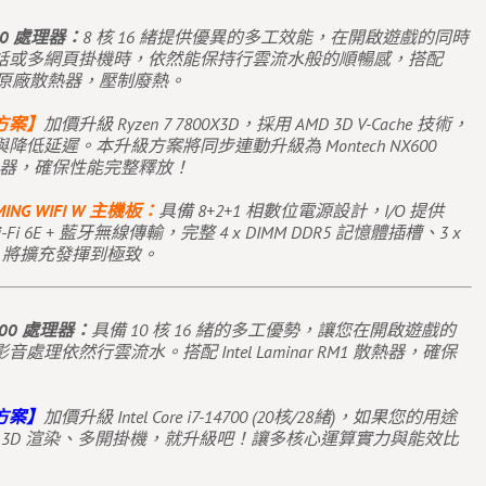
7700 處理器：
8 核 16 緒提供優異的多工效能，在開啟遊戲的同時
話或多網頁掛機時，依然能保持行雲流水般的順暢感，搭配
ealth 原廠散熱器，壓制廢熱。
方案】
加價升級 Ryzen 7 7800X3D，採用 AMD 3D V-Cache 技術，
低延遲。本升級方案將同步連動升級為 Montech NX600
散熱器，確保性能完整釋放！
MING WIFI W 主機板：
具備 8+2+1 相數位電源設計，I/O 提供
-Fi 6E + 藍牙無線傳輸，完整 4 x DIMM DDR5 記憶體插槽、3 x
PCIe，將擴充發揮到極致。
14400 處理器：
具備 10 核 16 緒的多工優勢，讓您在開啟遊戲的
理依然行雲流水。搭配 Intel Laminar RM1 散熱器，確保
方案】
加價升級 Intel Core i7-14700 (20核/28緒)，如果您的用途
輯、3D 渲染、多開掛機，就升級吧！讓多核心運算實力與能效比