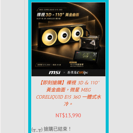
【即刻搶購】裸視 3D & 110°
黃金曲面，微星 MEG
CORELIQUID E15 360 一體式水
冷。
NT$
13,990
(╥_╥) 搶購已結束！