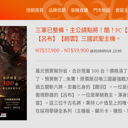
促銷首頁
品牌促銷
裝機直播
門市地圖
套裝
三軍已整備，主公請點將！酷！PC
【呂布】【趙雲】三國武聖主機。
NT$
37,900
NT$
39,900
–
@2026/05/18 ,12:05
萬元預算幫你省，合計限量 300 台！價格漲
了、預算刪了…免驚！原價屋召喚三國最強戰
過五關斬六將、忠義化身的【關羽】，一位是
傲視群雄的【呂布】，一位是單騎救主、渾身
雲】。這三位千古名將，秉持 C/P 值至上的
在採用華碩全系列（主機板、顯示卡、機殼、