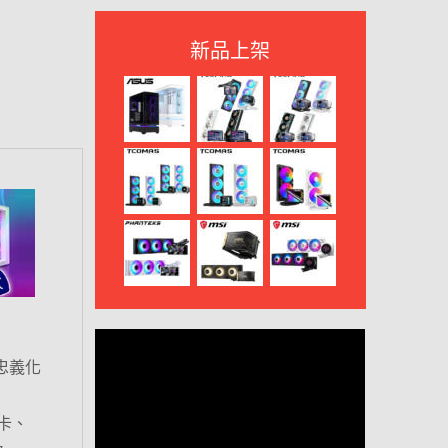
新品上架
忠義化
卡、