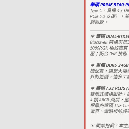
華碩 PRIME B760-
Type-C，具備 4 x 
PCIe 5.0 支援
到極致。
＊ 華碩 DUAL-RTX
Blackwell 架構
1080P/2K 
壓；配合 0dB 
＊ 單條 DDR5 24GB 
機配置，讓您大幅縮
針對遊戲，連多工創
＊ 華碩 A32 PLUS 
雙艙式結構設計，為 
4 顆 ARGB 風
標準的華碩 TUF Ga
電容、電路板防護
＊ 同業抱歉！本