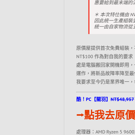
惠要給到最末端的
＊ 本次特仕機由 NV
因此統一生產組裝
統一由自家物流從五
原價屋提供首次免費組裝，
NT$100 作為對自我的要求
處是電腦搬回家開機即用，
運作，將新品故障率降至最
我要求至今仍是業界唯一，
酷！PC【關羽】
NT$48,957
⭢點我去原價
處理器：AMD Ryzen 5 9600