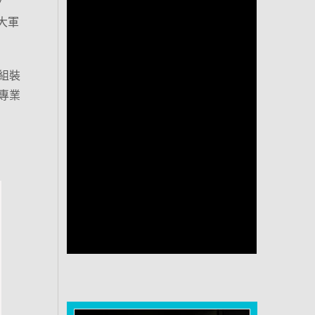
7
路大軍
組裝
專業