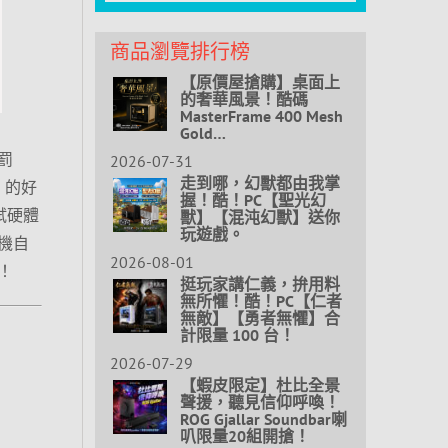
商品瀏覽排行榜
【原價屋搶購】桌面上
的奢華風景！酷碼
MasterFrame 400 Mesh
Gold…
罰
2026-07-31
走到哪，幻獸都由我掌
 的好
握！酷！PC【聖光幻
試硬體
獸】【混沌幻獸】送你
玩遊戲。
機自
2026-08-01
！
挺玩家講仁義，拚用料
無所懼！酷！PC【仁者
無敵】【勇者無懼】合
計限量 100 台！
2026-07-29
【蝦皮限定】杜比全景
聲援，聽見信仰呼喚！
ROG Gjallar Soundbar喇
叭限量20組開搶！