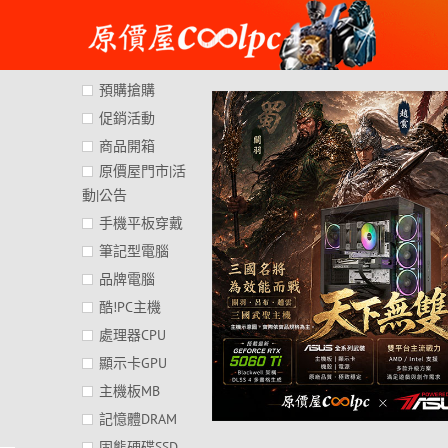
Skip
to
content
預購搶購
促銷活動
商品開箱
原價屋門市|活
動|公告
手機平板穿戴
筆記型電腦
品牌電腦
酷!PC主機
處理器CPU
顯示卡GPU
主機板MB
記憶體DRAM
固態硬碟SSD