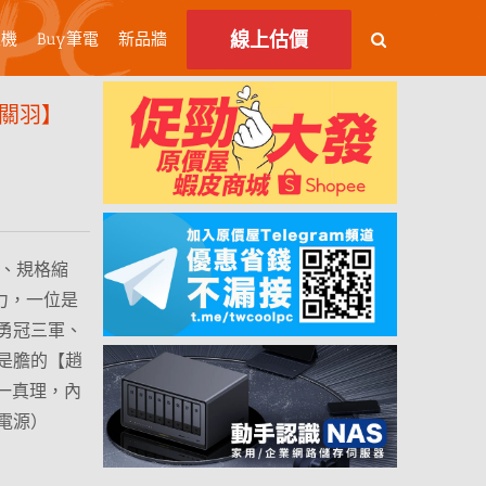
線上估價
主機
Buy筆電
新品牆
【關羽】
了、規格縮
力，一位是
勇冠三軍、
是膽的【趙
唯一真理，內
電源）