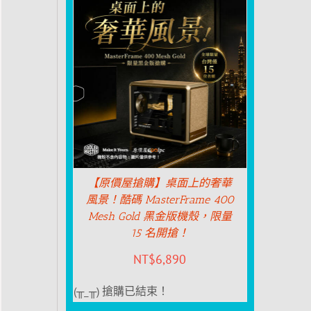
【原價屋搶購】桌面上的奢華
風景！酷碼 MasterFrame 400
Mesh Gold 黑金版機殼，限量
15 名開搶！
NT$
6,890
(╥_╥) 搶購已結束！