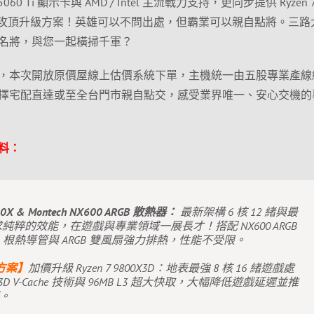
0 Ti 顯示卡與 AMD / Intel 主流戰力支持，更同步提供 Ryzen 
i7-14700 攻頂升級方案！英雄可以不問出處，但霸業可以親自點將。三
名將，與您一起橫掃千軍？
，本次開放原價屋線上估價系統下單，主機統一由五股專業產線
擇宅配直達或至全台門市親自點交，感受業界唯一、安心交機的
料：
600X & Montech NX600 ARGB 散熱器：
最新架構 6 核 12 緒與最
，追求純粹的效能，在遊戲與專業領域一展長才！搭配 NX600 ARGB
 根熱導管與 ARGB 雙風扇強力排熱，性能不受限。
方案】
加價升級 Ryzen 7 9800X3D：地表最強 8 核 16 緒遊戲處
3D V-Cache 技術與 96MB L3 超大快取，大幅降低遊戲延遲並推
現。