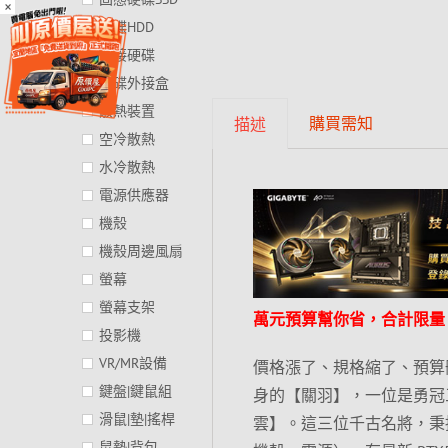
×
硬碟HDD
外接硬碟
硬碟外接盒
散熱裝置
購買需知
描述
空冷散熱
水冷散熱
電源供應器
機殼
機殼周邊風扇
螢幕
螢幕支架
萬元預算幫你省，合計限量 3
投影機
VR/MR設備
價格漲了、規格縮了、預算
鍵盤|鍵鼠組
身的【關羽】，一位是勇冠
滑鼠|墊|搖桿
雲】。這三位千古名將，秉持
鼠墊|背包