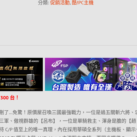
分類:
促銷活動
,
酷!PC主機
00 台！
刪了…免驚！原價屋召喚三國最強戰力，一位是過五關斬六將、
三軍、傲視群雄的【呂布】，一位是單騎救主、渾身是膽的【趙
 C/P 值至上的唯一真理，內在採用華碩全系列（主機板、顯示