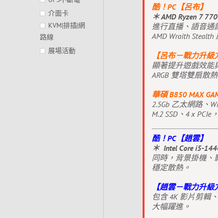
酷！PC【呂布】
介面卡
＊ AMD Ryzen 7 
KVM|排插|網
進行直播、語音通
AMD Wraith St
路線
展場活動
【呂布－戰力升級
顯著提升遊戲效能與降
ARGB 雙塔雙扇
華碩 B850 MAX GA
2.5Gb 乙太網路、Wi
M.2 SSD、4 x 
酷！PC【趙雲】
＊ Intel Core i5-
同時，背景掛機、影音處
穩定散熱。
【趙雲－戰力升級
包含 4K 影片剪
大幅躍進。