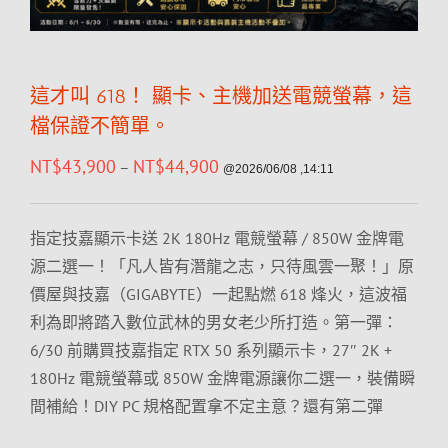
這才叫 618！ 顯卡、主機加送電競螢幕，這
檔保證不簡單。
NT$
43,900
NT$
44,900
–
@2026/06/08 ,14:11
指定技嘉顯示卡送 2K 180Hz 電競螢幕 / 850W 金牌電
源二選一！「凡人皆有潛龍之志，只待風雲一聚！」原
價屋與技嘉（GIGABYTE）一起點燃 618 烽火，這波福
利為即將踏入數位武林的男女老少所打造。第一彈：
6/30 前購買技嘉指定 RTX 50 系列顯示卡，27″ 2K +
180Hz 電競螢幕或 850W 金牌電源讓你二選一，裝備瞬
間補給！DIY PC 規格配置拿不定主意？還有第二彈