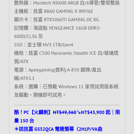
散熱器：Montech NX600 ARGB 白/6導管/雙塔雙扇
主機板：技嘉 B860 GAMING X WIFI6E
顯示卡：技嘉 RTX5060Ti GAMING OC 8G
記憶體：海盜船 VENGEANCE 16GB DDR5-
6000/CL36 灰
SSD：金士頓 NV3 1TB/Gen4
機殼：技嘉 C500 Panoramic Stealth ICE 白/玻璃透
側/ATX
電源：Apexgaming(首利) A-850 銀牌/直出
線/ATX3.1
系統：選購｜已預載 Windows 11 家用試用版系統
及驅動，開機即可試用。
酷！PC【火麟劍】
NT$49,360
↘NT$43,900 起｜限
量 150 台
＊送技嘉 GS32QCA 電競螢幕〈2H1P/VA曲