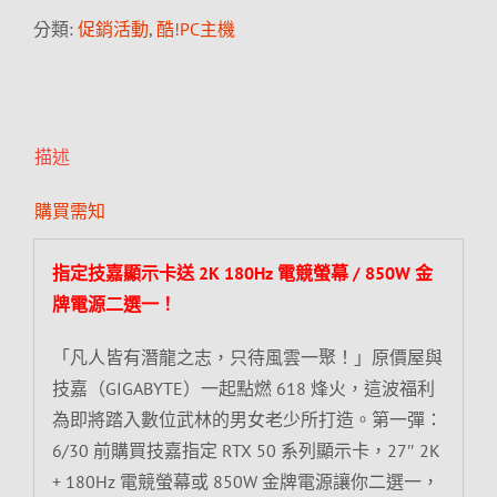
分類:
促銷活動
,
酷!PC主機
描述
購買需知
指定技嘉顯示卡送 2K 180Hz 電競螢幕 / 850W 金
牌電源二選一！
「凡人皆有潛龍之志，只待風雲一聚！」原價屋與
技嘉（GIGABYTE）一起點燃 618 烽火，這波福利
為即將踏入數位武林的男女老少所打造。第一彈：
6/30 前購買技嘉指定 RTX 50 系列顯示卡，27″ 2K
+ 180Hz 電競螢幕或 850W 金牌電源讓你二選一，