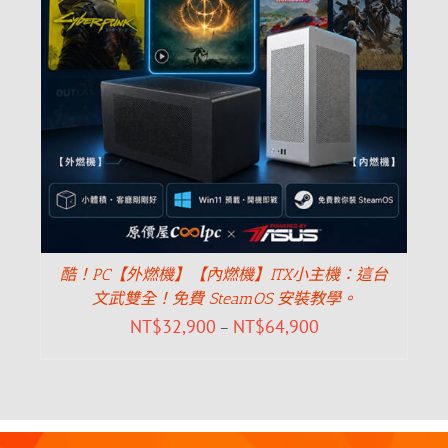
酷！PC【外燃機】【內燃機】ITX小主機：這台
文武雙全！免費 SteamOS 安裝教學。
NT$
32,900
NT$
64,900
–