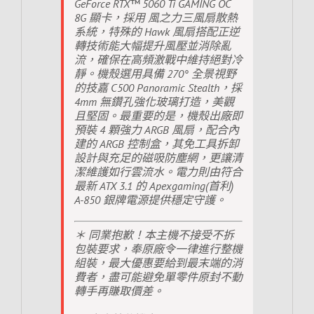
GeForce RTX™ 5060 Ti GAMING OC
8G 顯卡，採用 風之力三風扇散熱
系統，特殊的 Hawk 風扇搭配正逆
轉技術能大幅提升風壓並消除亂
流，確保在高頻激戰中維持絕對冷
靜。機殼選用具備 270° 全景視野
的技嘉 C500 Panoramic Stealth，採
4mm 無鑽孔強化玻璃打造，美觀
且堅固。最重要的是，機殼出廠即
預裝 4 顆強力 ARGB 風扇，配合內
建的 ARGB 控制盒，其免工具拆卸
設計與充足的磁吸防塵網，更讓清
潔維護如行雲流水。電力則由符合
最新 ATX 3.1 的 Apexgaming(首利)
A-850 銀牌電源提供穩定守護。
＊ 同業抱歉！本主機不接受不拆
包裝要求，奉原廠令一律進行整機
組裝，最大優惠要給到最末端的消
費者，盡可能避免單零件原封不動
轉手再賺取價差。