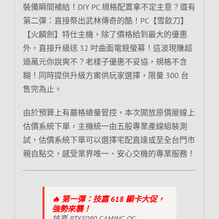
裝備瞬間補給！DIY PC 規格配置拿不定主意？還有
第二彈：直接祭出武林傳奇的酷！PC【雪飲刀】
【火麟劍】特仕主機，除了價格給到最大的優惠
外，直接升級送 32 吋曲面電競螢幕！這波現賺超
過萬元你說爽不？老樣子優惠不妥協，規格不含
糊！同時提供升級方案供玩家選擇，限量 300 台
售完為止。
由於預算上有嚴格總量管控，本次開放原價屋線上
估價系統下單，主機統一由五股專業產線組裝測
試，估價系統下單可以選擇宅配直達或至全台門市
親自點交，感受業界唯一、安心交機的專業服務！
🔥 第一彈：技嘉 618 顯卡大促，
強勢來襲！
技嘉 RTX5080 GAMING OC