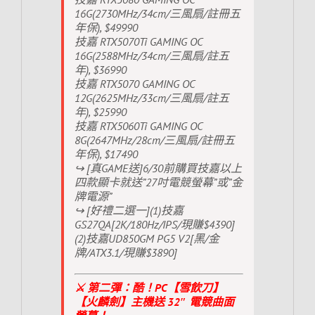
16G(2730MHz/34cm/三風扇/註冊五
年保), $49990
技嘉 RTX5070Ti GAMING OC
16G(2588MHz/34cm/三風扇/註五
年), $36990
技嘉 RTX5070 GAMING OC
12G(2625MHz/33cm/三風扇/註五
年), $25990
技嘉 RTX5060Ti GAMING OC
8G(2647MHz/28cm/三風扇/註冊五
年保), $17490
↪ [真GAME送]6/30前購買技嘉以上
四款顯卡就送”27吋電競螢幕”或”金
牌電源”
↪ [好禮二選一](1)技嘉
GS27QA[2K/180Hz/IPS/現賺$4390]
(2)技嘉UD850GM PG5 V2[黑/金
牌/ATX3.1/現賺$3890]
⚔️ 第二彈：酷！PC【雪飲刀】
【火麟劍】主機送 32″ 電競曲面