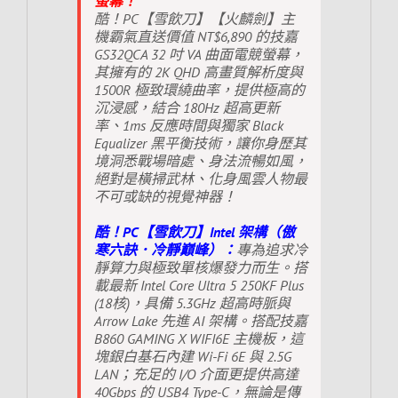
螢幕！
酷！PC【雪飲刀】【火麟劍】主
機霸氣直送價值 NT$6,890 的技嘉
GS32QCA 32 吋 VA 曲面電競螢幕，
其擁有的 2K QHD 高畫質解析度與
1500R 極致環繞曲率，提供極高的
沉浸感，結合 180Hz 超高更新
率、1ms 反應時間與獨家 Black
Equalizer 黑平衡技術，讓你身歷其
境洞悉戰場暗處、身法流暢如風，
絕對是橫掃武林、化身風雲人物最
不可或缺的視覺神器！
酷！PC【雪飲刀】Intel 架構（傲
寒六訣．冷靜巔峰）：
專為追求冷
靜算力與極致單核爆發力而生。搭
載最新 Intel Core Ultra 5 250KF Plus
(18核)，具備 5.3GHz 超高時脈與
Arrow Lake 先進 AI 架構。搭配技嘉
B860 GAMING X WIFI6E 主機板，這
塊銀白基石內建 Wi-Fi 6E 與 2.5G
LAN；充足的 I/O 介面更提供高達
40Gbps 的 USB4 Type-C，無論是傳