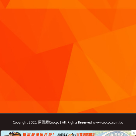
Copyright 2021 原價屋Coolpc | All Rights Reserved
www.coolpc.com.tw
×
Facebook
Instagram
YouTube
Twitter
Email: