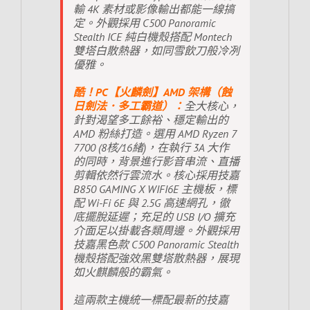
輸 4K 素材或影像輸出都能一線搞
定。外觀採用 C500 Panoramic
Stealth ICE 純白機殼搭配 Montech
雙塔白散熱器，如同雪飲刀般冷冽
優雅。
酷！PC【火麟劍】AMD 架構（蝕
日劍法．多工霸道）：
全大核心，
針對渴望多工餘裕、穩定輸出的
AMD 粉絲打造。選用 AMD Ryzen 7
7700 (8核/16緒)，在執行 3A 大作
的同時，背景進行影音串流、直播
剪輯依然行雲流水。核心採用技嘉
B850 GAMING X WIFI6E 主機板，標
配 Wi-Fi 6E 與 2.5G 高速網孔，徹
底擺脫延遲；充足的 USB I/O 擴充
介面足以掛載各類周邊。外觀採用
技嘉黑色款 C500 Panoramic Stealth
機殼搭配強效黑雙塔散熱器，展現
如火麒麟般的霸氣。
這兩款主機統一標配最新的技嘉