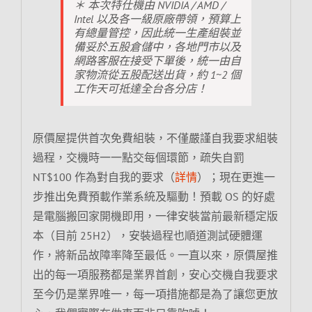
＊ 本次特仕機由 NVIDIA / AMD /
Intel 以及各一級原廠帶領，預算上
有總量管控，因此統一生產組裝並
備妥於五股倉儲中，各地門市以及
網路客服在接受下單後，統一由自
家物流從五股配送出貨，約 1~2 個
工作天可抵達全台各分店！
原價屋提供首次免費組裝，不僅嚴謹自我要求組裝
過程，交機時一一點交每個環節，疏失自罰
NT$100 作為對自我的要求（
詳情
）；現在更進一
步推出免費預載作業系統及驅動！預載 OS 的好處
是電腦搬回家開機即用，一律安裝當前最新穩定版
本（目前 25H2），安裝過程也順道測試硬體運
作，將新品故障率降至最低。一直以來，原價屋推
出的每一項服務都是業界首創，安心交機自我要求
至今仍是業界唯一，每一項措施都是為了讓您更放