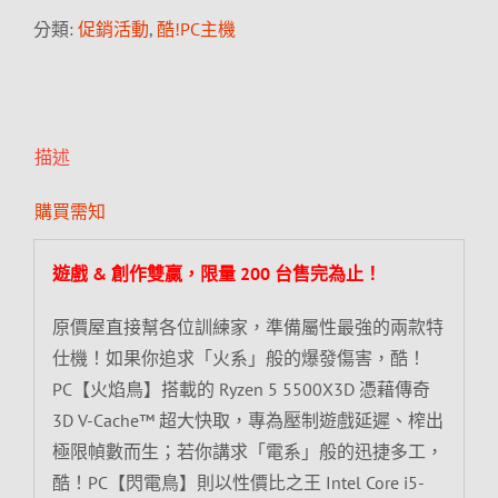
分類:
促銷活動
,
酷!PC主機
描述
購買需知
遊戲 & 創作雙贏，限量 200 台售完為止！
原價屋直接幫各位訓練家，準備屬性最強的兩款特
仕機！如果你追求「火系」般的爆發傷害，酷！
PC【火焰鳥】搭載的 Ryzen 5 5500X3D 憑藉傳奇
3D V-Cache™ 超大快取，專為壓制遊戲延遲、榨出
極限幀數而生；若你講求「電系」般的迅捷多工，
酷！PC【閃電鳥】則以性價比之王 Intel Core i5-