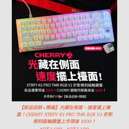
【新品促銷+開箱】光藏在側面，速度擺上檯
面！CHERRY XTRFY K5 PRO TMR RGB V2 折影
側刻磁軸鍵盤上市現省 $500！