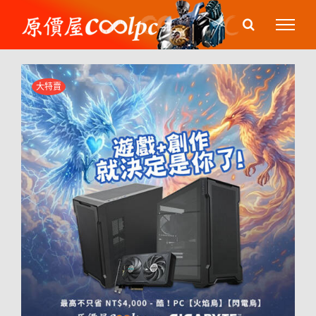
Skip
to
content
大特賣