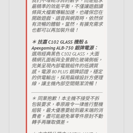
我們不堆砌浮誇的數字，而是追求
最精準的效能平衡，不僅讓遊戲讀
條與大檔案傳輸加速，也確保您在
開啟遊戲、語音與網頁時，依然保
有流暢的體驗。當然，有擴充需求
也都可以再加裝升級！
＊ 技嘉 C102 GLASS 機殼 &
Apexgaming ALB-750 銀牌電源：
選用經典黑色 C102 GLASS，大面
積網孔面板與全景鋼化玻璃側板，
完美呈現內部電競組件的低調質
感。電源 80 PLUS 銀牌認證，穩定
的供電輸出，採用扁線設計方便理
線，讓主機內部空間簡潔流暢！
＊ 同業抱歉！本主機不接受不拆
包裝要求，奉原廠令一律進行整機
組裝，最大優惠要給到最末端的消
費者，盡可能避免單零件原封不動
轉手再賺取價差。