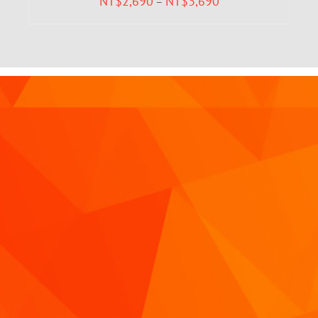
NT$
2,690
NT$
3,690
–