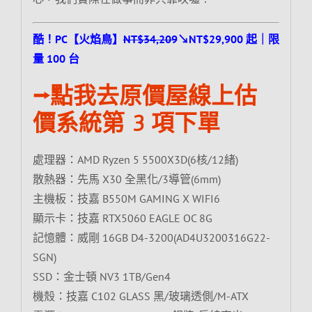
酷！PC【火焰鳥】
NT$34,209
↘NT$29,900 起｜限
量 100 台
⭢點我去原價屋線上估
價系統第 3 項下單
處理器：AMD Ryzen 5 5500X3D(6核/12緒)
散熱器：先馬 X30 全黑化/3導管(6mm)
主機板：技嘉 B550M GAMING X WIFI6
顯示卡：技嘉 RTX5060 EAGLE OC 8G
記憶體：威剛 16GB D4-3200(AD4U3200316G22-
SGN)
SSD：金士頓 NV3 1TB/Gen4
機殼：技嘉 C102 GLASS 黑/玻璃透側/M-ATX