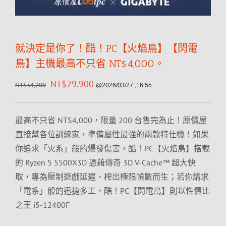
就決定是你了！酷！PC【火焰鳥】【閃電
鳥】主機最高不只省 NT$4,000。
NT$
29,900
NT$
34,209
@2026/03/27 ,16:55
最高不只省 NT$4,000，限量 200 台售完為止！原價屋
直接幫各位訓練家，準備屬性最強的兩款特仕機！如果
你追求「火系」般的爆發傷害，酷！PC【火焰鳥】搭載
的 Ryzen 5 5500X3D 憑藉傳奇 3D V-Cache™ 超大快
取，專為壓制遊戲延遲、榨出極限幀數而生；若你講求
「電系」般的迅捷多工，酷！PC【閃電鳥】則以性價比
之王 i5-12400F