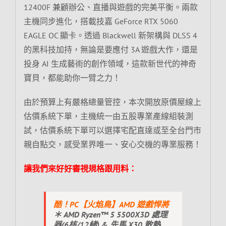
12400F 兼顧辦公、直播與遊戲的完美平衡。兩款
主機同步進化，搭載技嘉 GeForce RTX 5060
EAGLE OC 顯卡。透過 Blackwell 新架構與 DLSS 4
的黑科技加持，無論是要應付 3A 遊戲大作，還是
投身 AI 生成藝術的創作領域，這款新世代的神奇
寶貝，都能助你一臂之力！
由於預算上有嚴格總量管控，本次開放原價屋線上
估價系統下單，主機統一由五股專業產線組裝測
試，估價系統下單可以選擇宅配直達或至全台門市
親自點交，感受業界唯一、安心交機的專業服務！
讓我們來好好審視規格跟用料：
酷！PC【火焰鳥】AMD 遊戲悍將
＊ AMD Ryzen™ 5 5500X3D 處理
器(6核/12緒) & 先馬 X30 散熱