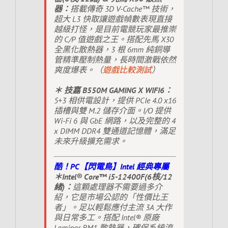
器：
搭載傳奇 3D V-Cache™ 技術，
超大 L3 快取讓遊戲幀數表現直接
越級打怪，是目前電競玩家最推崇
的 C/P 值遊戲之王。搭配先馬 X30
全黑化散熱器，3 根 6mm 純銅導
管精準壓制熱量，長時間激戰依然
爽度爆表。（
遊戲比較測試
）
＊ 技嘉 B550M GAMING X WIFI6：
5+3 相供電設計，提供 PCIe 4.0 x16
插槽與雙 M.2 儲存介面。I/O 提供
Wi-Fi 6 與 GbE 網路，以及完整的 4
x DIMM DDR4 雙通道記憶體，滿足
未來升級擴充需求。
酷！PC【閃電鳥】Intel 經典專屬
＊Intel® Core™ i5-12400F(6核/12
緒)：
這顆處理器不需要過多介
紹，它是市場公認的「性價比王
者」。足以輕鬆應付主流 3A 大作
與日常多工。搭配 Intel® 原廠
Laminar RM1 散熱器，確保系統流