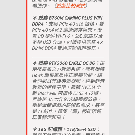
暢運作。（
遊戲比較測試
）
＊ 技嘉 B760M GAMING PLUS WIFI
DDR4：
支援 PCIe 4.0 x16 插槽 + 雙
PCIe 4.0 x4 M.2 高速儲存擴充。後
置 I/O 提供 Wi-Fi 6、GbE 網路以及
多組 USB 介面，同樣提供完整 4 x
DIMM DDR4 雙通道記憶體擴充。
＊ 技嘉 RTX5060 EAGLE OC 8G：
採
用技嘉風之力散熱系統，擁有獨特
Hawk 扇葉風扇與正逆轉功能，結
合伺服器等級導熱凝膠，達到靜音
散熱的絕佳平衡。憑藉 NVIDIA 全
新 Blackwell 架構與 DLSS 4 技術，
無論是 3A 大作的光線追蹤效果，
還是電競遊戲的高幀數需求，甚至
是 AI 創作，這隻「鷹」都能帶領
玩家穩定起飛！
＊ 16G 記憶體、1TB/Gen4 SSD：