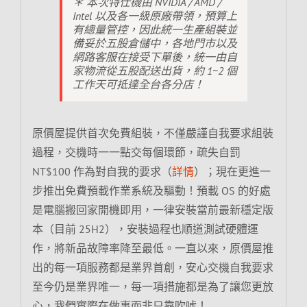
＊ 本次特仕機由 NVIDIA / AMD /
Intel 以及各一級原廠帶領，預算上
有總量管控，因此統一生產組裝並
備妥於五股倉儲中，各地門市以及
網路客服在接受下單後，統一由自
家物流從五股配送出貨，約 1~2 個
工作天可抵達全台各分店！
原價屋提供首次免費組裝，不僅嚴謹自我要求組裝
過程，交機時一一點交每個環節，疏失自罰
NT$100 作為對自我的要求（
詳情
）；現在更進一
步推出免費預載作業系統及驅動！預載 OS 的好處
是電腦搬回家開機即用，一律安裝當前最新穩定版
本（目前 25H2），安裝過程也順道測試硬體運
作，將新品故障率降至最低。一直以來，原價屋推
出的每一項服務都是業界首創，安心交機自我要求
至今仍是業界唯一，每一項措施都是為了讓您更放
心，我們實際在做事而非只靠吹噓！