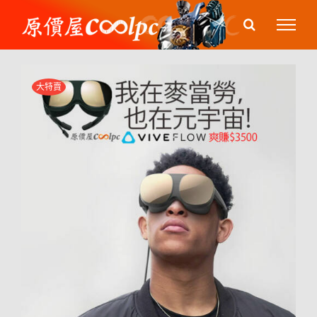
Skip
to
content
大特賣