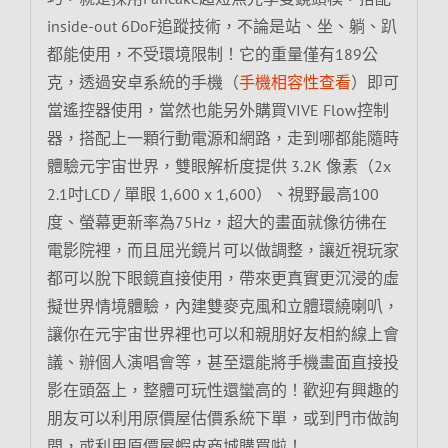
inside-out 6DoF追蹤技術，不論是站、坐、躺、趴
都能使用，不受環境限制！它的重量僅有189公
克，透過安卓系統的手機（
手機相容性查看
）即可
當遙控器使用，當然也能另外購買VIVE Flow控制
器，搭配上一顆行動電源和網路，走到哪都能隨時
體驗元宇宙世界，雙眼解析度提供 3.2K 像素（2x
2.1吋LCD / 單眼 1,600 x 1,600）、視野最高100
度、螢幕更新率為75Hz，超大的畫面就像彷彿在
電影院裡，而且屈光鏡片可以做調整，讓近視玩家
都可以脫下眼鏡直接使用，帶來更真實更沉浸的虛
擬世界情境體驗，內建雙麥克風和立體環繞喇叭，
讓你在元宇宙世界裡也可以和親朋好友相約線上會
議、辦個人演唱會等，甚至還能將手機畫面直接投
影在頭盔上，整體可玩性還蠻高的！歡迎有興趣的
朋友可以利用原價屋估價系統下單，或到門市做詢
問，或利用原價屋蝦皮商城購買啦！