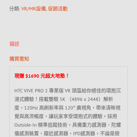
分類:
VR/MR設備
,
促銷活動
描述
購買需知
現賺 $1690 元超大地墊！
HTC VIVE PRO 2 專業版 VR 頭盔給你絕佳的環抱沉
浸式體驗！搭載雙眼 5K （4896 x 2448）解析
度，120Hz 高刷新率與 120° 廣視角，帶來清晰視
覺與高流暢度，讓玩家享受環抱式的體驗。採用
Outside-In 精準追蹤技術，具備重力感測器、陀螺
儀感測裝置、趨近感測器、IPD感測器，不論是遊