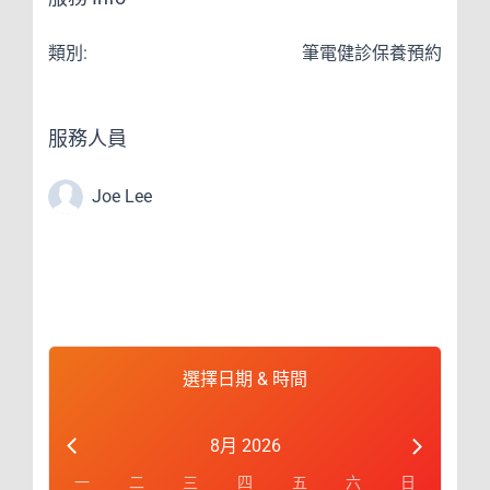
類別:
筆電健診保養預約
服務人員
Joe Lee
選擇日期 & 時間
8月 2026
一
二
三
四
五
六
日