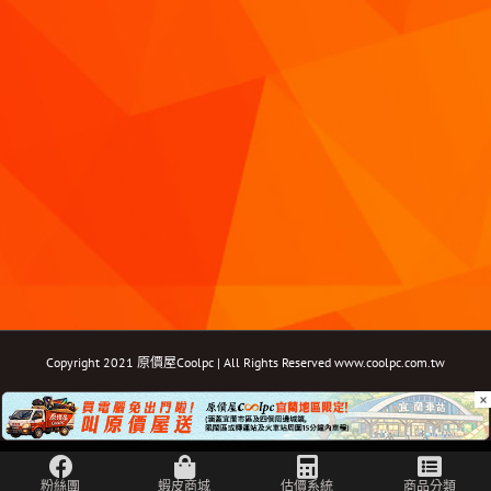
Copyright 2021 原價屋Coolpc | All Rights Reserved
www.coolpc.com.tw
×
Facebook
Instagram
YouTube
Twitter
Email: