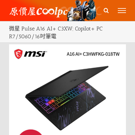
Skip
to
content
微星 Pulse A16 AI+ C3XW; Copilot+ PC
R7/5060/16吋筆電
View
Larger
Image