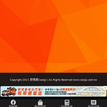
Copyright 2021 原價屋Coolpc | All Rights Reserved
www.coolpc.com.tw
×
Facebook
Instagram
YouTube
Twitter
Email: