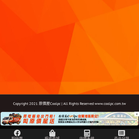
Copyright 2021 原價屋Coolpc | All Rights Reserved
www.coolpc.com.tw
×
Facebook
Instagram
YouTube
Twitter
Email: