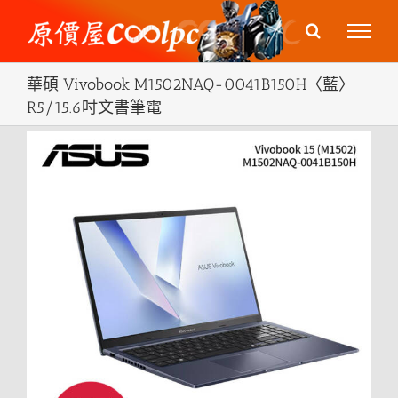
Skip
to
content
華碩 Vivobook M1502NAQ-0041B150H〈藍〉
R5/15.6吋文書筆電
View
Larger
Image