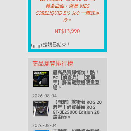
黃金曲面，微星 MEG
CORELIQUID E15 360 一體式水
冷。
NT$
13,990
(╥_╥) 搶購已結束！
商品瀏覽排行榜
最高品質靜悄悄！酷！
PC【偵查兵】【狙擊
手】靜音電競機限量登
場。
2026-08-04
【開箱】就衝著 ROG 20
週年！必買華碩 ROG
GT-BE25000 Edition 20
路由器。
2026-08-04