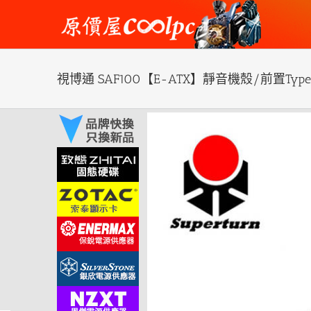
Skip
to
content
視博通 SAF100【E-ATX】靜音機殼/前置Type
View
Larger
Image