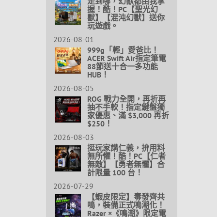
走到哪，幻獸都由我掌
握！酷！PC【聖光幻
獸】【混沌幻獸】送你
玩遊戲。
2026-08-01
999g「輕」愛爸比！
ACER Swift Air指定筆電
88節送十合一多功能
HUB！
2026-08-05
ROG 戰力全開，再折再
抽不手軟！指定鍵盤獨
家優惠、滿 $3,000 再折
$250！
2026-08-03
挺玩家講仁義，拚用料
無所懼！酷！PC【仁者
無敵】【勇者無懼】合
計限量 100 台！
2026-07-29
【蝦皮限定】毒發齊共
鳴，裝備正式鳴潮化！
Razer ×《鳴潮》限定電