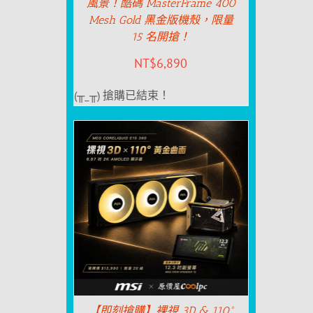
風景！酷碼 MasterFrame 400
Mesh Gold 黑金版機殼，限量
15 名開搶！
NT$
6,890
(╥_╥) 搶購已結束！
【即刻搶購】裸視 3D & 110°