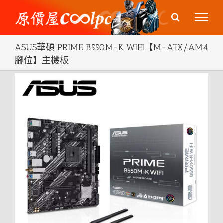
Skip
to
content
ASUS華碩 PRIME B550M-K WIFI【M-ATX/AM4
腳位】主機板
View
Larger
Image