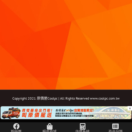
Copyright 2021 原價屋Coolpc | All Rights Reserved
www.coolpc.com.tw
×
Facebook
Instagram
YouTube
Twitter
Email: