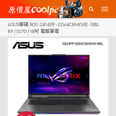
Skip
to
content
ASUS華碩 ROG G814PP-0064C8940HX-NBL
R9/5070/18吋 電競筆電
View
Larger
Image