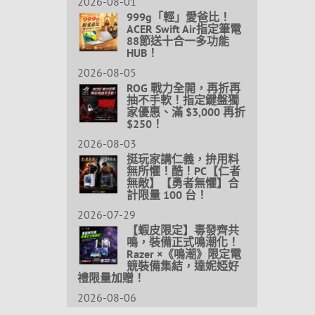
2026-08-01
999g「輕」愛爸比！
ACER Swift Air指定筆電
88節送十合一多功能
HUB！
2026-08-05
ROG 戰力全開，再折再
抽不手軟！指定鍵盤獨
家優惠、滿 $3,000 再折
$250！
2026-08-03
挺玩家講仁義，拚用料
無所懼！酷！PC【仁者
無敵】【勇者無懼】合
計限量 100 台！
2026-07-29
【蝦皮限定】毒發齊共
鳴，裝備正式鳴潮化！
Razer ×《鳴潮》限定電
競裝備集結，達妮婭好
禮限量加贈！
2026-08-06