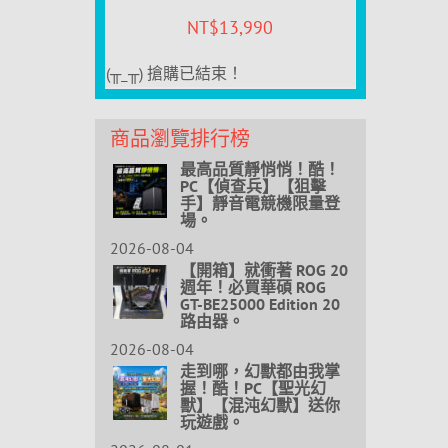
NT$
13,990
(╥_╥) 搶購已結束！
商品瀏覽排行榜
最高品質靜悄悄！酷！
PC【偵查兵】【狙擊
手】靜音電競機限量登
場。
2026-08-04
【開箱】就衝著 ROG 20
週年！必買華碩 ROG
GT-BE25000 Edition 20
路由器。
2026-08-04
走到哪，幻獸都由我掌
握！酷！PC【聖光幻
獸】【混沌幻獸】送你
玩遊戲。