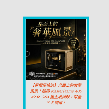
【原價屋搶購】桌面上的奢華
風景！酷碼 MasterFrame 400
Mesh Gold 黑金版機殼，限量
15 名開搶！