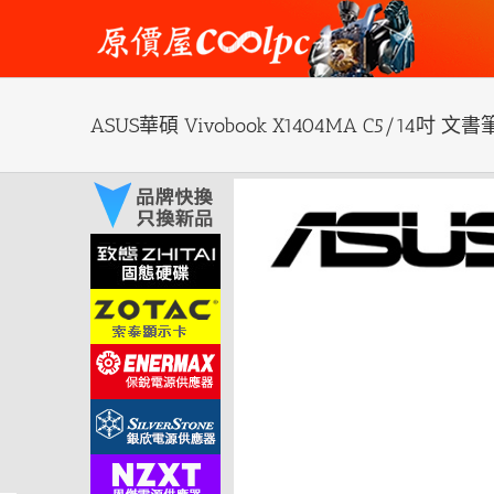
Skip
to
content
ASUS華碩 Vivobook X1404MA C5/14吋 文
View
Larger
Image