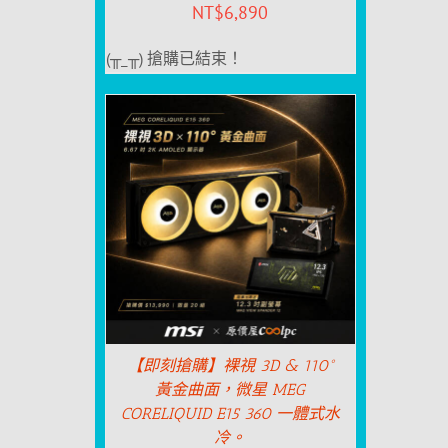
NT$
6,890
(╥_╥) 搶購已結束！
【即刻搶購】裸視 3D & 110°
黃金曲面，微星 MEG
CORELIQUID E15 360 一體式水
冷。