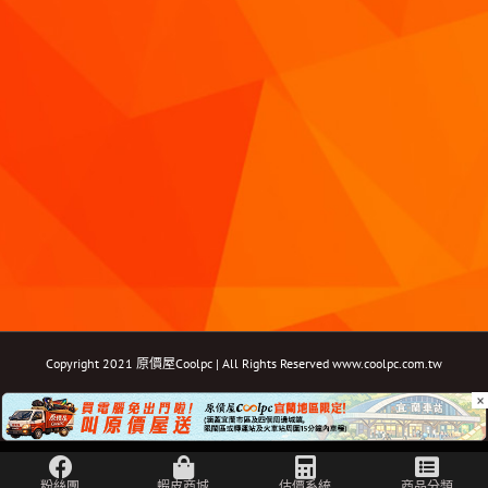
Copyright 2021 原價屋Coolpc | All Rights Reserved
www.coolpc.com.tw
×
Facebook
Instagram
YouTube
Twitter
Email: