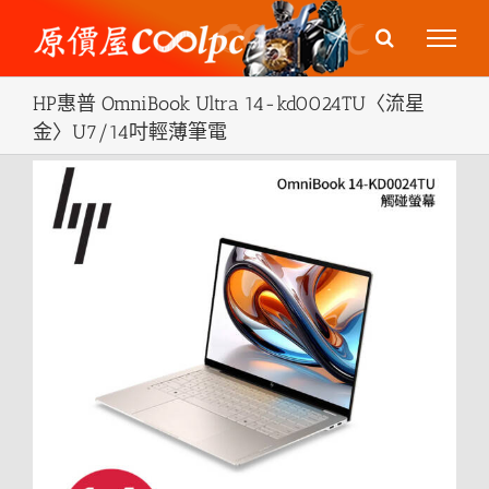
Skip
to
content
HP惠普 OmniBook Ultra 14-kd0024TU〈流星
金〉U7/14吋輕薄筆電
View
Larger
Image