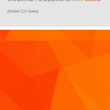
(Visited 221 times)