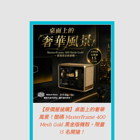
【原價屋搶購】桌面上的奢華
風景！酷碼 MasterFrame 400
Mesh Gold 黑金版機殼，限量
15 名開搶！