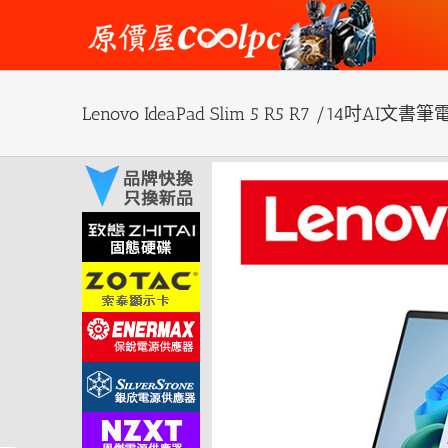
Skip
to
content
Lenovo IdeaPad Slim 5 R5 R7 /14吋AI文書筆
View
Larger
Image