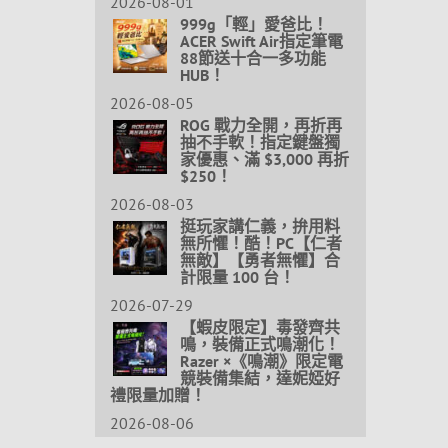
2026-08-01
999g「輕」愛爸比！
ACER Swift Air指定筆電
88節送十合一多功能
HUB！
2026-08-05
ROG 戰力全開，再折再
抽不手軟！指定鍵盤獨
家優惠、滿 $3,000 再折
$250！
2026-08-03
挺玩家講仁義，拚用料
無所懼！酷！PC【仁者
無敵】【勇者無懼】合
計限量 100 台！
2026-07-29
【蝦皮限定】毒發齊共
鳴，裝備正式鳴潮化！
Razer ×《鳴潮》限定電
競裝備集結，達妮婭好
禮限量加贈！
2026-08-06