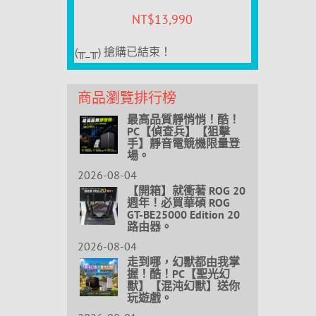
NT$
13,990
(╥_╥) 搶購已結束！
商品瀏覽排行榜
最高品質靜悄悄！酷！
PC【偵查兵】【狙擊
手】靜音電競機限量登
場。
2026-08-04
【開箱】就衝著 ROG 20
週年！必買華碩 ROG
GT-BE25000 Edition 20
路由器。
2026-08-04
走到哪，幻獸都由我掌
握！酷！PC【聖光幻
獸】【混沌幻獸】送你
玩遊戲。