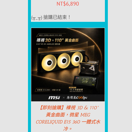
NT$
6,890
(╥_╥) 搶購已結束！
【即刻搶購】裸視 3D & 110°
黃金曲面，微星 MEG
CORELIQUID E15 360 一體式水
冷。