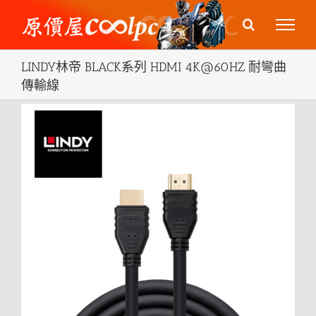
Skip
to
content
LINDY林帝 BLACK系列 HDMI 4K@60HZ 耐彎曲
傳輸線
View
Larger
Image