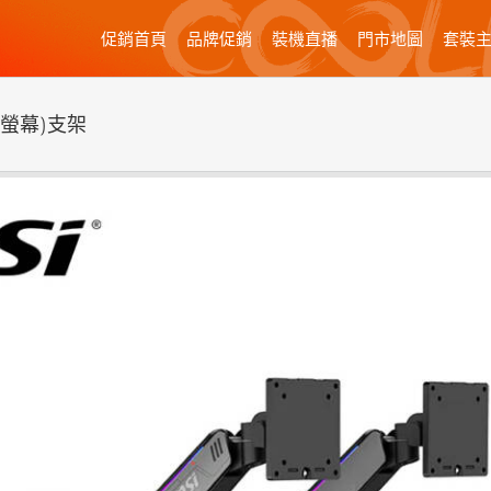
促銷首頁
品牌促銷
裝機直播
門市地圖
套裝
(雙螢幕)支架