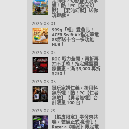
走到哪，幻獸都由我掌
握！酷！PC【聖光幻
獸】【混沌幻獸】送你
玩遊戲。
2026-08-01
999g「輕」愛爸比！
ACER Swift Air指定筆電
88節送十合一多功能
HUB！
2026-08-05
ROG 戰力全開，再折再
抽不手軟！指定鍵盤獨
家優惠、滿 $3,000 再折
$250！
2026-08-03
挺玩家講仁義，拚用料
無所懼！酷！PC【仁者
無敵】【勇者無懼】合
計限量 100 台！
2026-07-29
【蝦皮限定】毒發齊共
鳴，裝備正式鳴潮化！
Razer ×《鳴潮》限定電