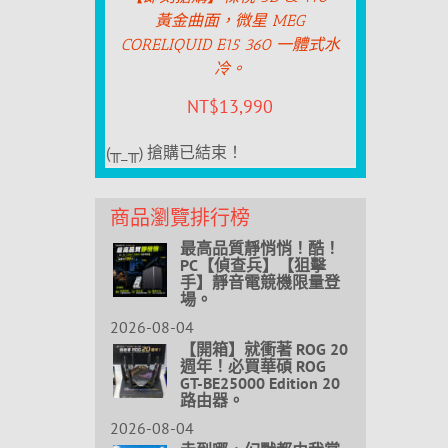
黃金曲面，微星 MEG
CORELIQUID E15 360 一體式水
冷。
NT$
13,990
(╥_╥) 搶購已結束！
商品瀏覽排行榜
最高品質靜悄悄！酷！
PC【偵查兵】【狙擊
手】靜音電競機限量登
場。
2026-08-04
【開箱】就衝著 ROG 20
週年！必買華碩 ROG
GT-BE25000 Edition 20
路由器。
2026-08-04