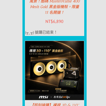
風景！酷碼 MasterFrame 400
Mesh Gold 黑金版機殼，限量
15 名開搶！
NT$
6,890
(╥_╥) 搶購已結束！
【即刻搶購】裸視 3D & 110°