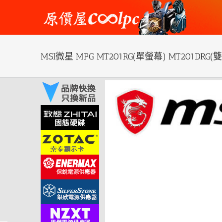
Skip
to
content
MSI微星 MPG MT201RG(單螢幕) MT201DRG
View
Larger
Image