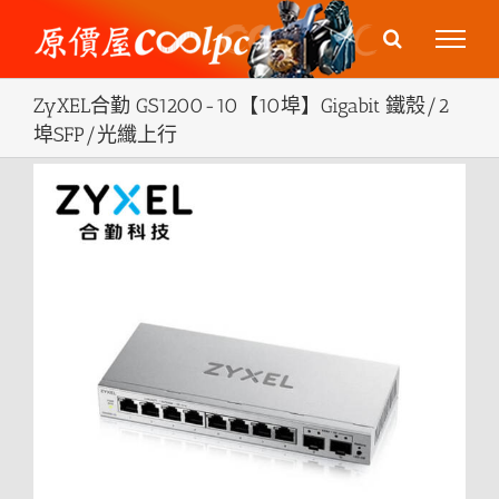
Skip
to
content
ZyXEL合勤 GS1200-10【10埠】Gigabit 鐵殼/2
埠SFP/光纖上行
View
Larger
Image