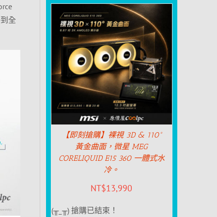
rce
快到全
【即刻搶購】裸視 3D & 110°
黃金曲面，微星 MEG
CORELIQUID E15 360 一體式水
冷。
NT$
13,990
(╥_╥) 搶購已結束！