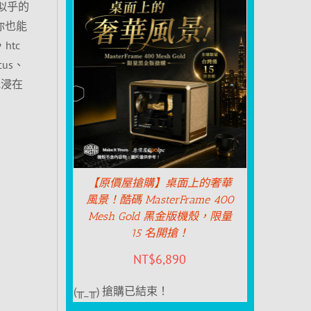
S似乎的
你也能
htc
cus、
沈浸在
【原價屋搶購】桌面上的奢華
風景！酷碼 MasterFrame 400
Mesh Gold 黑金版機殼，限量
15 名開搶！
NT$
6,890
(╥_╥) 搶購已結束！