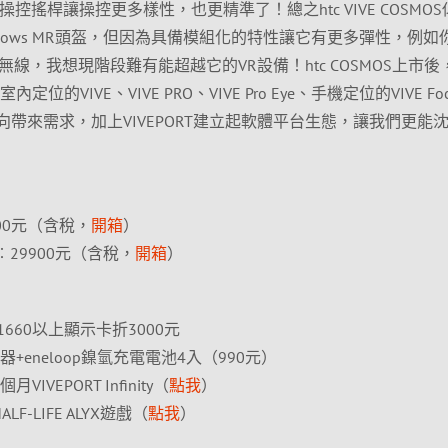
控搖桿讓操控更多樣性，也更精準了！總之htc VIVE COSMO
dows MR頭盔，但因為具備模組化的特性讓它有更多彈性，例如
er來達成無線，我想現階段難有能超越它的VR設備！htc COSMOS上市後，
的VIVE、VIVE PRO、VIVE Pro Eye、手機定位的VIVE Fo
為不同的面向帶來需求，加上VIVEPORT建立起軟體平台生態，讓我們更能
1900元（含稅，
開箱
）
ITE︰29900元（含稅，
開箱
）
GTX 1660以上顯示卡折3000元
c充電器+eneloop鎳氫充電電池4入（990元）
月VIVEPORT Infinity（
點我
）
ALF-LIFE ALYX遊戲（
點我
）