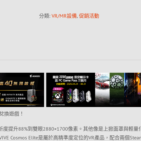
分類:
VR/MR設備
,
促銷活動
兌換遊戲！
ELITE解析度提升88%到雙眼2880×1700像素。其他像是上掀面罩與輕
 Cosmos Elite是屬於高精準度定位的VR產品，配合兩個Steam