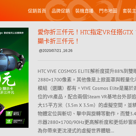
促銷首頁
品牌促銷
裝機直播
門市地圖
套裝
愛你折三仟元！HTC指定VR任搭GTX 
顯卡折三仟元！
@2020/07/21 ,16:26
HTC VIVE COSMOS ELITE解析度提升88%到雙
2880×1700像素。其他像是上掀面罩與輕量
模組（選購）都有。VIVE Cosmos Elite是
位的VR產品，配合兩個Steam VR基地台外部
大15平方米（3.5m X 3.5m）的虛擬空間，
物體定位與斬切、擊中與旋轉等動作，而雙3.4”
示器2880×1700/90Hz更高解析度和更低紗
為你帶來更沈浸式的虛擬世界體驗…