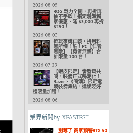
2026-08-05
ROG 戰力全開，再折再
抽不手軟！指定鍵盤獨
家優惠、滿 $3,000 再折
$250！
2026-08-03
挺玩家講仁義，拚用料
無所懼！酷！PC【仁者
無敵】【勇者無懼】合
計限量 100 台！
2026-07-29
【蝦皮限定】毒發齊共
鳴，裝備正式鳴潮化！
Razer ×《鳴潮》限定電
競裝備集結，達妮婭好
禮限量加贈！
2026-08-06
業界新聞by XFASTEST
別等了 商家預警RTX 50