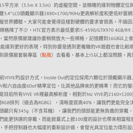
平方米（3.5m X 3.5m）的虛擬空間，並精確的達到物體定位
4” LCD頭戴顯示器2880×1700/90Hz更高解析度和更低紗窗
擬世界體驗。大家可能會覺得這樣對硬體的要求會很高，不過因
了不少，HTC官方表示最低要求i5-4590/GTX970 4GB/R9 2
以，當然原價屋建議你要稍微放大一些規格，記憶體到16GB以上
上就能達到更好的表現，特別你要是遇到更複雜的VR遊戲也會比較
到原價屋套裝專區（
點我
）去看看，基本上I5以上都沒問題，再
之前VIVIE旳設計方式，Inside Out的定位採用六顆位於頭戴顯示
V和六自由度6DoF精準定位，比其他品牌來的更精準！而它的螢
是目前所有VIVE VR裡最高解析度，相對於htc VIVE的2160×120
用RGB排列（過去為RGBG），清晰度提高40%，讓我們更能完全
頭顯只有345g（不含耳機），讓我們的頭部能更無負擔的穿戴
們能更快速的穿戴，而能掀蓋式上掀100度的設計也帶來相當程
，手把控制器也大幅度的重新設計過，會發光具定位能力環形設