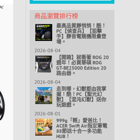
商品瀏覽排行榜
最高品質靜悄悄！酷！
PC【偵查兵】【狙擊
手】靜音電競機限量登
場。
2026-08-04
【開箱】就衝著 ROG 20
週年！必買華碩 ROG
GT-BE25000 Edition 20
路由器。
2026-08-04
走到哪，幻獸都由我掌
握！酷！PC【聖光幻
獸】【混沌幻獸】送你
玩遊戲。
2026-08-01
999g「輕」愛爸比！
ACER Swift Air指定筆電
88節送十合一多功能
HUB！