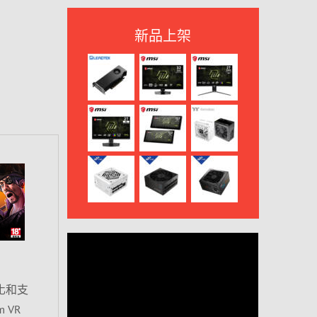
新品上架
量化和支
 VR