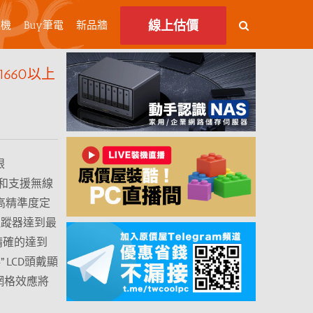
線上估價
主機
Buy筆電
新品牆
1660以上
眼
化和支援無線
屬於高精準度定
追蹤器達到最
並精確的達到
 LCD頭戴顯
窗網格效應將