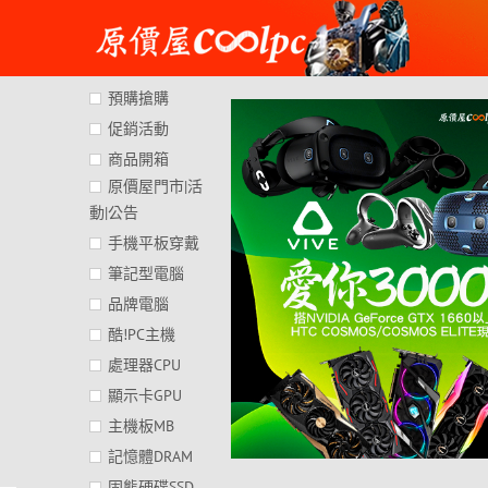
Skip
to
content
預購搶購
促銷活動
商品開箱
原價屋門市|活
動|公告
手機平板穿戴
筆記型電腦
品牌電腦
酷!PC主機
處理器CPU
顯示卡GPU
主機板MB
記憶體DRAM
固態硬碟SSD