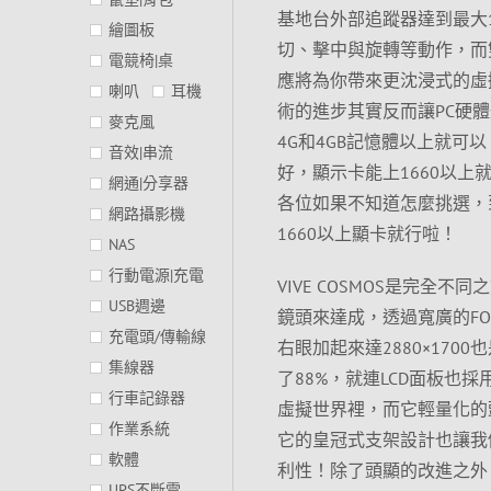
基地台外部追蹤器達到最大15
繪圖板
切、擊中與旋轉等動作，而雙3.
電競椅|桌
應將為你帶來更沈浸式的虛
喇叭
耳機
術的進步其實反而讓PC硬體規格降
麥克風
4G和4GB記憶體以上就可
音效|串流
好，顯示卡能上1660以
網通|分享器
各位如果不知道怎麼挑選，
網路攝影機
1660以上顯卡就行啦！
NAS
行動電源|充電
VIVE COSMOS是完全不同
USB週邊
鏡頭來達成，透過寬廣的FO
充電頭/傳輸線
右眼加起來達2880×1700也
集線器
了88%，就連LCD面板也採
行車記錄器
虛擬世界裡，而它輕量化的
作業系統
它的皇冠式支架設計也讓我
軟體
利性！除了頭顯的改進之外
UPS不斷電