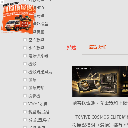
×
硬碟HDD
外接硬碟
硬碟外接盒
散熱裝置
空冷散熱
購買需知
描述
水冷散熱
電源供應器
機殼
機殼周邊風扇
螢幕
螢幕支架
投影機
還有送電池、充電器和上網
VR/MR設備
鍵盤|鍵鼠組
HTC VIVE COSMOS 
滑鼠|墊|搖桿
援無線模組（選購）都有。VIVE
鼠墊|背包