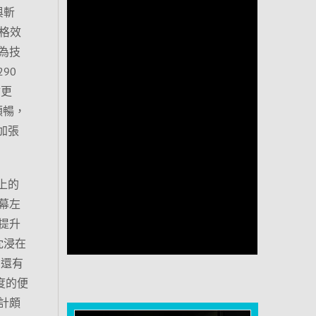
與斬
網格效
為技
90
會更
順暢，
加張
器上的
幕左
0提升
沈浸在
，還有
度的便
計頗