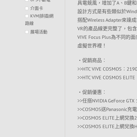
具電競風，增加了A、B鍵和操
介面卡
設計方式是有些類似於Win
KVM|排插|網
搭配Wireless Adapt
路線
VR的產品線更完整了，包含室內定位
展場活動
VIVE Focus Plus
虛擬世界裡！
‧促銷商品︰
>>HTC VIVE COSMOS︰2
>>HTC VIVE COSMOS EL
‧促銷優惠︰
>>任搭NVIDIA GeForce 
>>COSMOS送Panasoni
>>COSMOS ELITE上網兌換2個
>>COSMOS ELITE上網兌換H