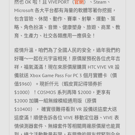
然也 OK 啦！且 VIVEPORT（
官網
）、Steam、
Microsoft 各大平台都有海量的軟體等著你挖掘，
包含冒險、休閒、動作、賽車、射擊、運動、策
略、角色扮演、音樂、健康塑身、旅遊、商業、教
育、生產力、社交各類應用一應俱全！
疫情升溫，咱們為了全國人民的安全，過年我們約
好囉～一起在元宇宙相見！原價屋預祝各位虎年吉
祥，福氣滿滿！現在來原價屋購買 HTC VIVE VR 設
備就送 Xbox Game Pass For PC 3 個月實體卡（價
值$960） + 現折仟元（蝦皮買記得領券折
$1000）！COSMOS 系列再降 $2000，更享有
$2000 加購一組無線模組通用版（原價
$10400）， 確實很難得看到 VR 設備送這麼大送
這麼滿！順便告訴各位 VIVE 移動定位器、VIVE 表
情偵測器套件、無線套件等相關周邊原價屋也能買
到，總之活動數量有限，有興趣的朋友趕緊到全台