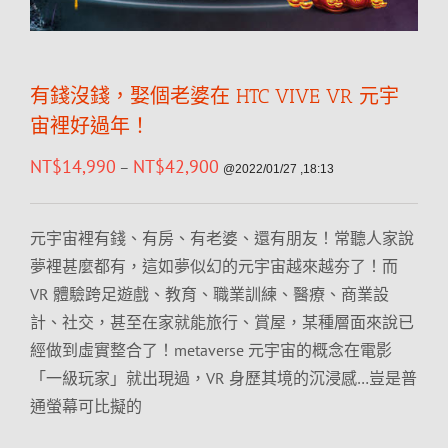
有錢沒錢，娶個老婆在 HTC VIVE VR 元宇
宙裡好過年！
NT$
14,990
NT$
42,900
–
@2022/01/27 ,18:13
元宇宙裡有錢、有房、有老婆、還有朋友！常聽人家說
夢裡甚麼都有，這如夢似幻的元宇宙越來越夯了！而
VR 體驗跨足遊戲、教育、職業訓練、醫療、商業設
計、社交，甚至在家就能旅行、賞屋，某種層面來說已
經做到虛實整合了！metaverse 元宇宙的概念在電影
「一級玩家」就出現過，VR 身歷其境的沉浸感…豈是普
通螢幕可比擬的