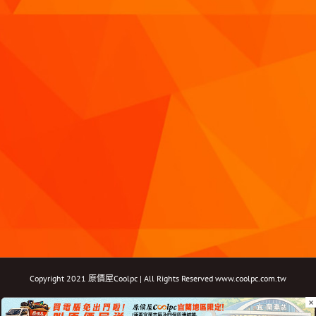
Copyright 2021 原價屋Coolpc | All Rights Reserved
www.coolpc.com.tw
×
Facebook
Instagram
YouTube
Twitter
Email: